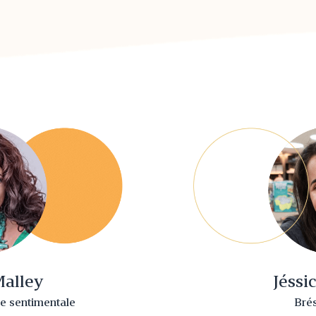
Malley
Jéssi
re sentimentale
Brés