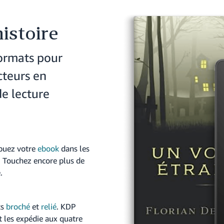
istoire
formats pour
cteurs en
e lecture
ibuez votre
ebook
dans les
. Touchez encore plus de
.
ts
broché
et
relié
. KDP
t les expédie aux quatre