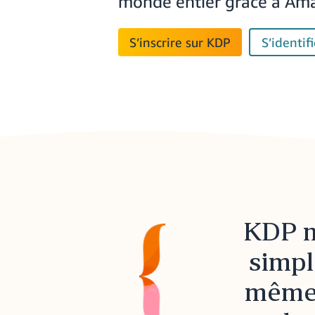
monde entier grâce à Am
S’inscrire sur KDP
S’identifi
KDP m
simpl
même 