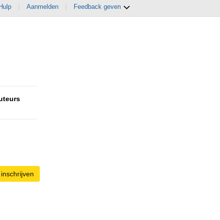
Hulp
|
Aanmelden
|
Feedback geven
uteurs
inschrijven