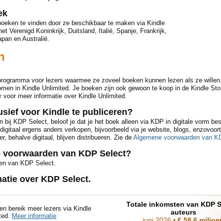
ek
boeken te vinden door ze beschikbaar te maken via Kindle
et Verenigd Koninkrijk, Duitsland, Italië, Spanje, Frankrijk,
apan en Australië.
n
ogramma voor lezers waarmee ze zoveel boeken kunnen lezen als ze willen. Al
n in Kindle Unlimited. Je boeken zijn ook gewoon te koop in de Kindle Store, 
r
voor meer informatie over Kindle Unlimited.
sief voor Kindle te publiceren?
en bij KDP Select, beloof je dat je het boek alleen via KDP in digitale vorm be
 digitaal ergens anders verkopen, bijvoorbeeld via je website, blogs, enzovoor
, behalve digitaal, blijven distribueren. Zie de
Algemene voorwaarden van K
e voorwaarden van KDP Select?
en van KDP Select.
atie over KDP Select.
Totale inkomsten van KDP S
en bereik meer lezers via Kindle
auteurs
ted.
Meer informatie
juni 2026
•
€ 58,6 miljoe