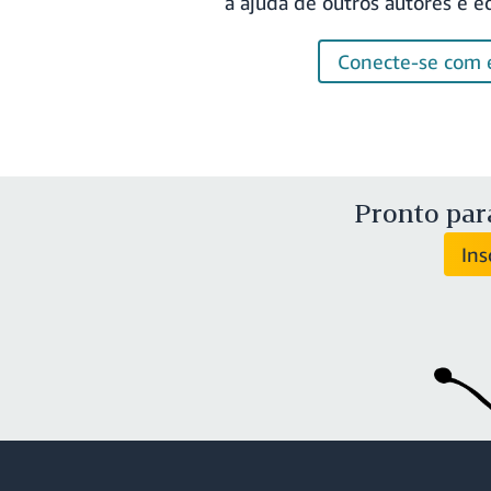
a ajuda de outros autores e e
Conecte-se com e
Pronto para
Ins