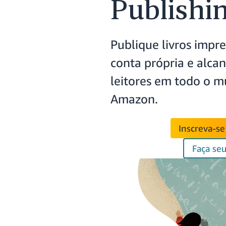
Publishi
Publique livros impre
conta própria e alca
leitores em todo o m
Amazon.
Inscreva-s
Faça seu