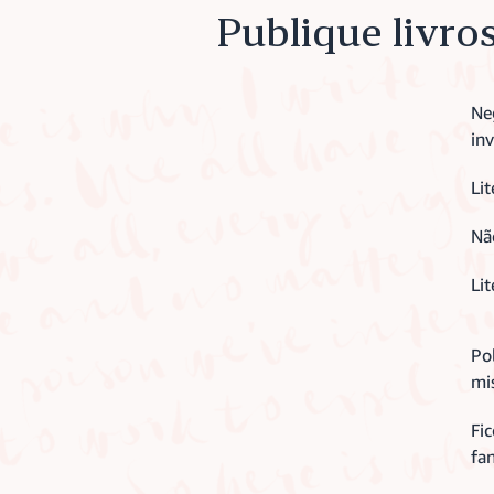
Publique livro
Ne
in
Lit
Nã
Lit
Pol
mi
Fic
fan