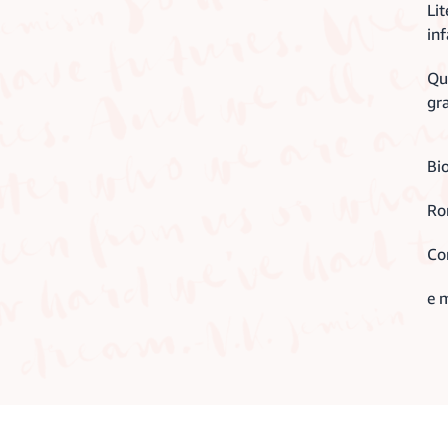
Lit
inf
Qu
gr
Bi
Ro
Co
e 