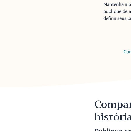
Mantenha a p
publique de 
defina seus p
Com
Compar
históri
Publique e