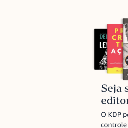
Seja 
edito
O KDP p
controle