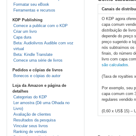
Formatar seu eBook
Canais de distri
Ferramentas e recursos
O KDP agora oferec
KDP Publishing
capa comum vendid
Comece a publicar com o KDP
distribuição de liv
Criar um livro
depende do preço s
Capa dura
preço sugerido e lo
Beta: Audiolivros Audible com voz
nós subtraímos os
virtual
finais, do número d
Beta: Kindle Translate
livro com capa co
Comece uma série de livros
são calculados
.
Pedidos e cópias de livros
Bonecos e cópias do autor
(Taxa de royalties 
Loja da Amazon e página de
Por exemplo, seu p
detalhes
capa comum com 33
Categorias do KDP
regulares vendido 
Ler amostra (Dê uma Olhada no
Livro)
(0,60 x US$ 15) – 
Avaliação de clientes
Resultados da pesquisa
Vincular seus livros
Ranking de vendas