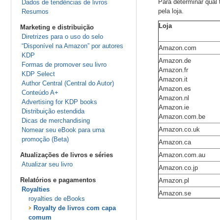
Para determinar qual 
Dados de tendências de livros
pela loja.
Resumos
Loja
Marketing e distribuição
Diretrizes para o uso do selo
“Disponível na Amazon” por autores
Amazon.com
KDP
Amazon.de
Formas de promover seu livro
Amazon.fr
KDP Select
Amazon.it
Author Central (Central do Autor)
Amazon.es
Conteúdo A+
Amazon.nl
Advertising for KDP books
Amazon.ie
Distribuição estendida
Amazon.com.be
Dicas de merchandising
Amazon.co.uk
Nomear seu eBook para uma
promoção (Beta)
Amazon.ca
Atualizações de livros e séries
Amazon.com.au
Atualizar seu livro
Amazon.co.jp
Relatórios e pagamentos
Amazon.pl
Royalties
Amazon.se
royalties de eBooks
Royalty de livros com capa
comum