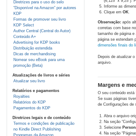
(6,125" x 9,25"). 
Diretrizes para o uso do selo
Informe as dimensõ
“Disponível na Amazon” por autores
Clique em
OK
.
KDP
Formas de promover seu livro
Observação:
após alt
KDP Select
corretas com base n
Author Central (Central do Autor)
tamanho de página e 
Conteúdo A+
página se estendam p
Advertising for KDP books
dimensões finais do l
Distribuição estendida
Dicas de merchandising
Depois de atualizar 
Nomear seu eBook para uma
arquivo.
promoção (Beta)
Atualizações de livros e séries
Atualizar seu livro
Margens e med
Relatórios e pagamentos
O seu conteúdo está 
Royalties
Se suas páginas tiver
Relatórios do KDP
de Configurações de 
Pagamentos do KDP
Abra o arquivo or
Diretrizes legais e de conteúdo
Na seção “Configu
Termos e condições de publicação
Selecione
Person
no Kindle Direct Publishing
Na seção “Página
Programas da Amazon