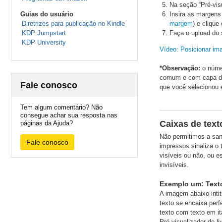
Na seção “Pré-vis
Guias do usuário
Insira as margens 
Diretrizes para publicação no Kindle
margem
) e cliqu
KDP Jumpstart
Faça o upload do 
KDP University
Vídeo: Posicionar im
*Observação:
o númer
comum e com capa dur
Fale conosco
que você selecionou 
Tem algum comentário? Não
consegue achar sua resposta nas
Caixas de text
páginas da Ajuda?
Não permitimos a sang
Fale conosco
impressos sinaliza o 
visíveis ou não, ou 
invisíveis.
Exemplo um: Texto 
A imagem abaixo inti
texto se encaixa per
texto com texto em it
Pré-visualizador de 