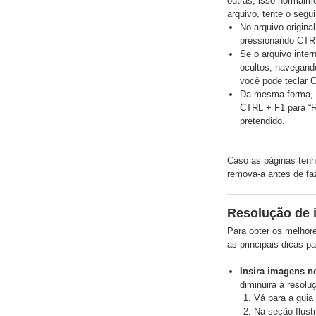
outras, isso normalm
arquivo, tente o segui
No arquivo origina
pressionando CTRL 
Se o arquivo inter
ocultos, navegando
você pode teclar 
Da mesma forma, n
CTRL + F1 para “Re
pretendido.
Caso as páginas tenh
remova-a antes de faz
Resolução de
Para obter os melhor
as principais dicas pa
Insira imagens n
diminuirá a resolu
Vá para a guia
Na seção Ilust