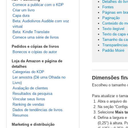
Detalhes do liv
Comece a publicar com o KDP
Fontes
Criar um livro
Páginas em br
Capa dura
Paginação
Beta: Audiolivros Audible com voz
Conteúdo do m
virtual
Texto ilegível
Beta: Kindle Translate
Texto da capa 
Comece uma série de livros
Tamanho da ca
Transparências
Pedidos e cópias de livros
Padrão Moiré
Bonecos e cópias do autor
Loja da Amazon e página de
detalhes
Categorias do KDP
Dimensões fina
Ler amostra (Dê uma Olhada no
Livro)
Escolheu o tamanho d
Avaliação de clientes
Resultados da pesquisa
Para atualizar o tama
Vincular seus livros
Abra o arquivo do 
Ranking de vendas
Na seção “Configu
Dados de tendências de livros
Selecione
Mais t
Resumos
Defina a largura e
(0,25") à altura. 
Marketing e distribuição