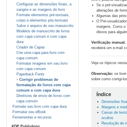
Configurar as dimensões finais, a
Se o pré-visualiza
sangria e as margens do livro
alterações de for
Formate elementos pré-textuais,
Algumas das princ
corpo e elementos pós-textuais
O Pré-visualizado
Salve o arquivo do seu manuscrito
margens. Como o Pr
Modelos de manuscrito de livros
óbvios para algué
com capa comum e com capa
dura
Verificação manual.
Criador de Capas
receberá um e-mail co
Crie uma capa para livro com
capa comum
Veja os tópicos nesta
Formatar imagens em seu livro
com capa comum
Observação:
se tiver
Paperback Fonts
sobre como corrigi-l
Corrigir problemas de
formatação de livros com capa
comum e com capa dura
Índice
Diretrizes de envio de livros com
capa comum
Dimensões finai
Formate seu livro com capa dura
Margens e med
Formatar seu eBook
Caixas de text
Ferramentas e recursos
ocultos
Resolução de 
KDP Publishing