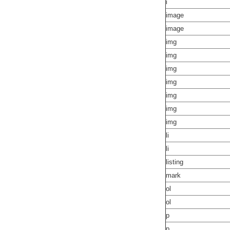
i
image
image
img
img
img
img
img
img
img
li
li
listing
mark
ol
ol
p
p