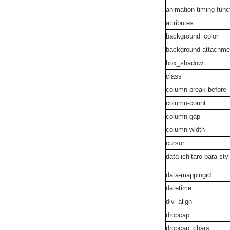
animation-timing-fun
attributes
background_color
background-attachm
box_shadow
class
column-break-before
column-count
column-gap
column-width
cursor
data-ichitaro-para-st
data-mappingid
datetime
div_align
dropcap
dropcap_chars