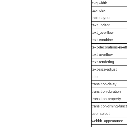
svg;width
tabindex
table-layout
text_indent
text_overflow
text-combine
text-decorations-in-ef
text-overflow
text-rendering
text-size-adjust
title
transition-delay
transition-duration
transition-property
transition-timing-func
user-select
webkit_appearance