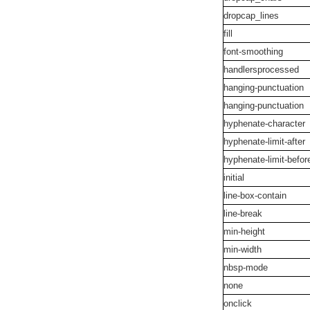
dropcap_lines
fill
font-smoothing
handlersprocessed
hanging-punctuation
hanging-punctuation
hyphenate-character
hyphenate-limit-after
hyphenate-limit-befo
initial
line-box-contain
line-break
min-height
min-width
nbsp-mode
none
onclick