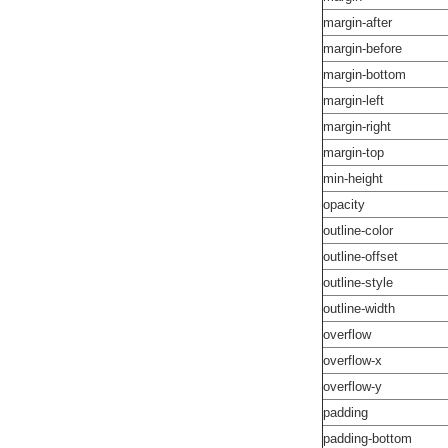
margin-after
margin-before
margin-bottom
margin-left
margin-right
margin-top
min-height
opacity
outline-color
outline-offset
outline-style
outline-width
overflow
overflow-x
overflow-y
padding
padding-bottom