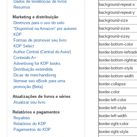
Dados de tendências de livros
background-repeat-x
Resumos
background-repeat-y
Marketing e distribuição
background-size
Diretrizes para o uso do selo
background-sizex
“Disponível na Amazon” por autores
KDP
background-sizey
Formas de promover seu livro
border-bottom-color
KDP Select
Author Central (Central do Autor)
border-bottom-leftrad
Conteúdo A+
border-bottom-rightra
Advertising for KDP books
border-bottom-style
Distribuição estendida
Dicas de merchandising
border-bottom-width
Nomear seu eBook para uma
border-collapse
promoção (Beta)
border-color
Atualizações de livros e séries
border-left-color
Atualizar seu livro
border-left-style
Relatórios e pagamentos
border-left-width
Royalties
Relatórios do KDP
border-right-color
Pagamentos do KDP
border-right-style