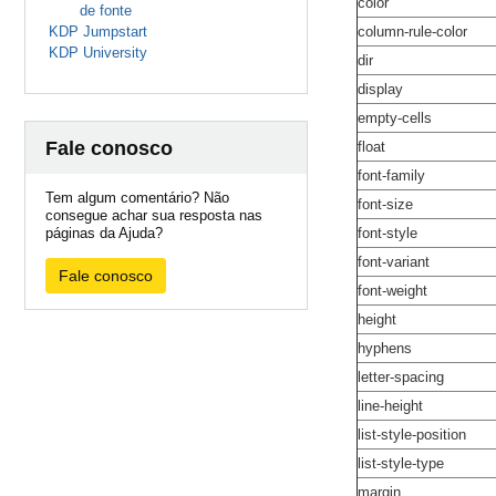
color
de fonte
KDP Jumpstart
column-rule-color
KDP University
dir
display
empty-cells
Fale conosco
float
font-family
Tem algum comentário? Não
font-size
consegue achar sua resposta nas
páginas da Ajuda?
font-style
font-variant
Fale conosco
font-weight
height
hyphens
letter-spacing
line-height
list-style-position
list-style-type
margin