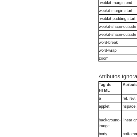
-webkit-margin-end
webkit-margin-start
-webkit-padding-start
webkit-shape-outside
webkit-shape-outside
word-break
word-wrap
zoom
Atributos Ignor
Tag de
Atribut
HTML
a
rel, rev
applet
hspace, 
background-
linear g
image
body
bottomma