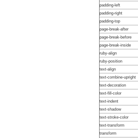
padding-left
padding-right
padding-top
page-break-after
page-break-before
page-break-inside
ruby-align
ruby-position
text-align
text-combine-upright
text-decoration
text-fill-color
text-indent
text-shadow
text-stroke-color
text-transform
transform