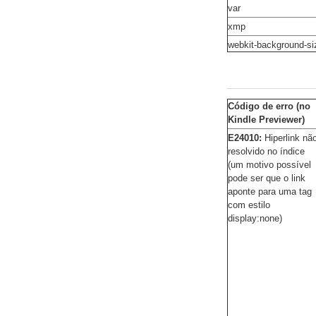
var
xmp
webkit-background-si
Código de erro (no
Kindle Previewer)
E24010:
Hiperlink nã
resolvido no índice
(um motivo possível
pode ser que o link
aponte para uma tag
com estilo
display:none)