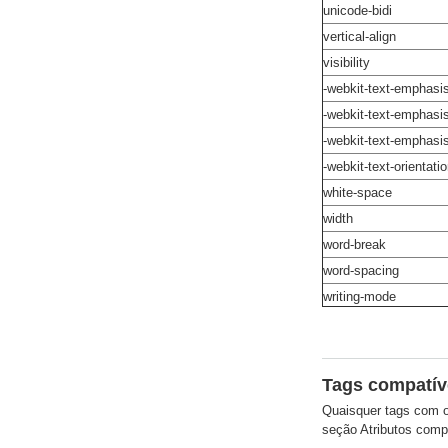
unicode-bidi
vertical-align
visibility
-webkit-text-emphasis
-webkit-text-emphasis
-webkit-text-emphasis
-webkit-text-orientati
white-space
width
word-break
word-spacing
writing-mode
Tags compatív
Quaisquer tags com o 
seção Atributos comp