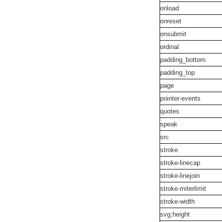
onload
onreset
onsubmit
ordinal
padding_bottom
padding_top
page
pointer-events
quotes
speak
src
stroke
stroke-linecap
stroke-linejoin
stroke-miterlimit
stroke-width
svg;height