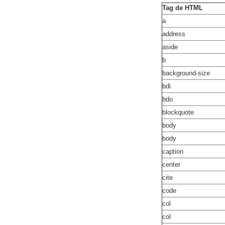
Tag de HTML
a
address
aside
b
background-size
bdi
bdo
blockquote
body
body
caption
center
cite
code
col
col