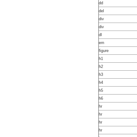
dd
del
div
div
dl
em
figure
h1
h2
h3
h4
h5
h6
hr
hr
hr
hr