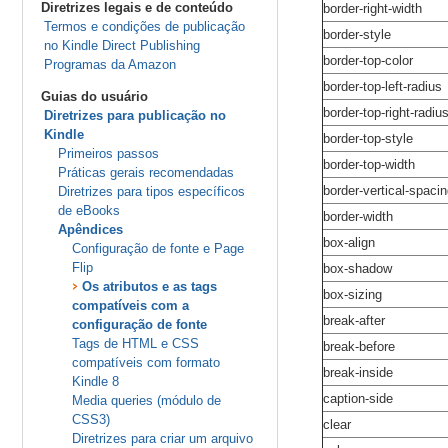
Diretrizes legais e de conteúdo
border-right-width
Termos e condições de publicação
border-style
no Kindle Direct Publishing
border-top-color
Programas da Amazon
border-top-left-radius
Guias do usuário
border-top-right-radiu
Diretrizes para publicação no
Kindle
border-top-style
Primeiros passos
border-top-width
Práticas gerais recomendadas
border-vertical-spaci
Diretrizes para tipos específicos
de eBooks
border-width
Apêndices
box-align
Configuração de fonte e Page
Flip
box-shadow
Os atributos e as tags
box-sizing
compatíveis com a
break-after
configuração de fonte
Tags de HTML e CSS
break-before
compatíveis com formato
break-inside
Kindle 8
caption-side
Media queries (módulo de
CSS3)
clear
Diretrizes para criar um arquivo