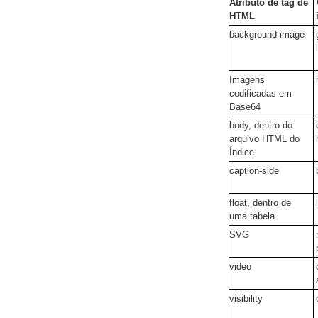
Atributo de tag de
HTML
background-image
Imagens
codificadas em
Base64
body, dentro do
arquivo HTML do
Índice
caption-side
float, dentro de
uma tabela
SVG
video
visibility