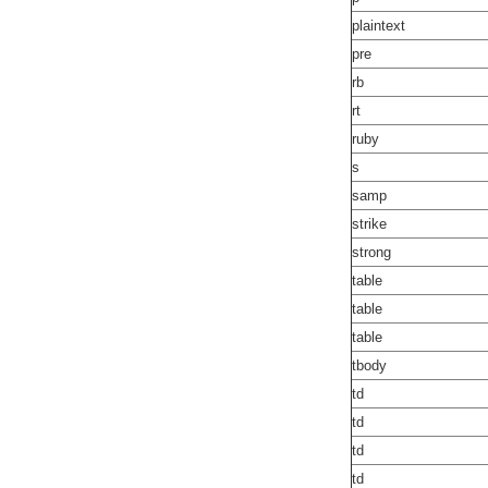
plaintext
pre
rb
rt
ruby
s
samp
strike
strong
table
table
table
tbody
td
td
td
td