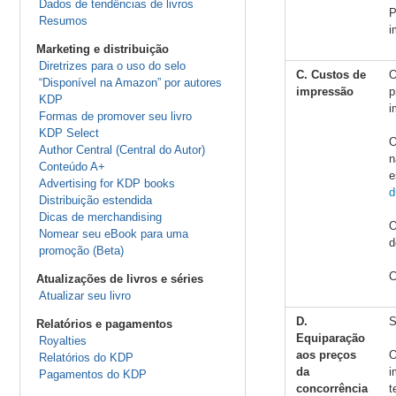
Dados de tendências de livros
P
Resumos
i
Marketing e distribuição
Diretrizes para o uso do selo
C. Custos de
O
“Disponível na Amazon” por autores
impressão
p
KDP
i
Formas de promover seu livro
KDP Select
O
Author Central (Central do Autor)
n
Conteúdo A+
e
Advertising for KDP books
d
Distribuição estendida
Dicas de merchandising
O
Nomear seu eBook para uma
d
promoção (Beta)
C
Atualizações de livros e séries
Atualizar seu livro
D.
S
Relatórios e pagamentos
Equiparação
Royalties
aos preços
O
Relatórios do KDP
da
i
Pagamentos do KDP
concorrência
t