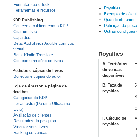
Formatar seu eBook
Royalties.
Ferramentas e recursos
Exemplo de cálculo
Quando efetuarem
KDP Publishing
Definição do preço
Comece a publicar com o KDP
Outras condições 
Criar um livro
Capa dura
Beta: Audiolivros Audible com voz
virtual
Royalties
Beta: Kindle Translate
Comece uma série de livros
A. Territórios
E
de vendas
Pedidos e cópias de livros
disponíveis
Bonecos e cópias do autor
B. Taxa de
5
Loja da Amazon e página de
royalties
detalhes
S
Categorias do KDP
Ler amostra (Dê uma Olhada no
O
Livro)
Avaliação de clientes
i. Cálculo de
A
Resultados da pesquisa
royalties
Vincular seus livros
P
Ranking de vendas
d