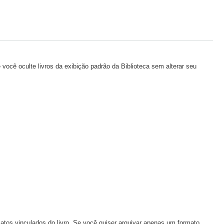
você oculte livros da exibição padrão da Biblioteca sem alterar seu
tos vinculados do livro. Se você quiser arquivar apenas um formato,