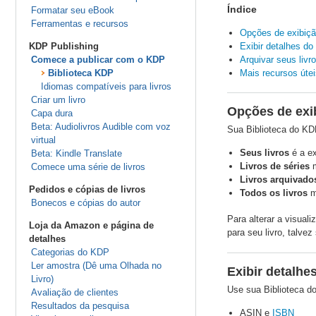
Índice
Formatar seu eBook
Ferramentas e recursos
Opções de exibiçã
KDP Publishing
Exibir detalhes do 
Comece a publicar com o KDP
Arquivar seus livr
Biblioteca KDP
Mais recursos útei
Idiomas compatíveis para livros
Criar um livro
Opções de exib
Capa dura
Beta: Audiolivros Audible com voz
Sua Biblioteca do KDP
virtual
Seus livros
é a ex
Beta: Kindle Translate
Livros de séries
m
Comece uma série de livros
Livros arquivado
Pedidos e cópias de livros
Todos os livros
m
Bonecos e cópias do autor
Para alterar a visual
Loja da Amazon e página de
para seu livro, talvez
detalhes
Categorias do KDP
Ler amostra (Dê uma Olhada no
Exibir detalhes
Livro)
Use sua Biblioteca do
Avaliação de clientes
Resultados da pesquisa
ASIN e
ISBN