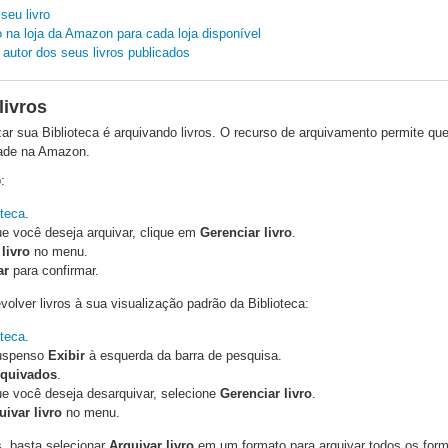
seu livro
ro na loja da Amazon para cada loja disponível
o autor dos seus livros publicados
livros
r sua Biblioteca é arquivando livros. O recurso de arquivamento permite que 
dade na Amazon.
:
oteca
.
ue você deseja arquivar, clique em
Gerenciar livro
.
livro
no menu.
ar
para confirmar.
volver livros à sua visualização padrão da Biblioteca:
oteca
.
suspenso
Exibir
à esquerda da barra de pesquisa.
rquivados
.
que você deseja desarquivar, selecione
Gerenciar livro
.
ivar livro
no menu.
s, basta selecionar
Arquivar livro
em um formato para arquivar todos os forma