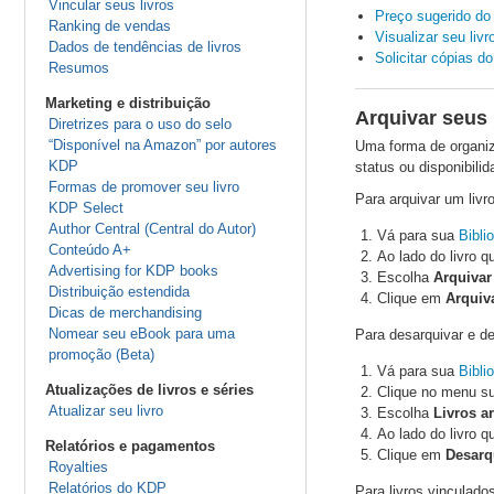
Vincular seus livros
Preço sugerido do 
Ranking de vendas
Visualizar seu liv
Dados de tendências de livros
Solicitar cópias d
Resumos
Marketing e distribuição
Arquivar seus 
Diretrizes para o uso do selo
“Disponível na Amazon” por autores
Uma forma de organiza
KDP
status ou disponibili
Formas de promover seu livro
Para arquivar um livro
KDP Select
Author Central (Central do Autor)
Vá para sua
Bibli
Conteúdo A+
Ao lado do livro q
Advertising for KDP books
Escolha
Arquivar 
Distribuição estendida
Clique em
Arquiv
Dicas de merchandising
Nomear seu eBook para uma
Para desarquivar e de
promoção (Beta)
Vá para sua
Bibli
Atualizações de livros e séries
Clique no menu 
Atualizar seu livro
Escolha
Livros a
Ao lado do livro 
Relatórios e pagamentos
Clique em
Desarqu
Royalties
Relatórios do KDP
Para livros vinculado