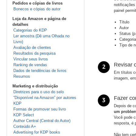
Pedidos e cópias de livros
notificações
Bonecos e cópias do autor
painel permi
Loja da Amazon e página de
Título
detalhes
Autor
Categorias do KDP
Status (p
Ler amostra (Dê uma Olhada no
Categoria
Livro)
Tipo de n
Avaliação de clientes
Resultados da pesquisa
Vincular seus livros
Revisar o
Ranking de vendas
Dados de tendências de livros
Em títulos c
Resumos
imagem, erro
Marketing e distribuição
Diretrizes para o uso do selo
Fazer co
“Disponível na Amazon” por autores
KDP
Depois de co
Formas de promover seu livro
um proble
KDP Select
Você pode co
Author Central (Central do Autor)
resposta, é
Conteúdo A+
Advertising for KDP books
Não tem cert