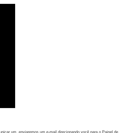
nicar um, enviaremos um e-mail direcionando você para o Painel de