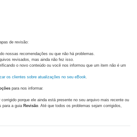
apas de revisão:
ando nossas recomendações ou que não há problemas.
quivos revisados, mas ainda não fez isso.
rificando o novo conteúdo ou você nos informou que um item não é um
icar os clientes sobre atualizações no seu eBook
.
pções
para nos informar.
corrigido porque ele ainda está presente no seu arquivo mais recente ou
s para a guia
Revisão
. Até que todos os problemas sejam corrigidos,