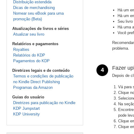
Distribuição estendida
Dicas de merchandising
Há um er
Nomear seu eBook para uma
Há um err
promoção (Beta)
Seu livro
Há uma a
Atualizações de livros e séries
Você pref
Atualizar seu livro
Recomendamo
Relatórios e pagamentos
problema.
Royalties
Relatórios do KDP
Pagamentos do KDP
Fazer up
Diretrizes legais e de conteúdo
Depois de c
Termos e condições de publicação
no Kindle Direct Publishing
Vá para
Programas da Amazon
Clique n
Guias do usuário
Selecio
Diretrizes para publicação no Kindle
Na seção
KDP Jumpstart
Encontre
KDP University
pode lev
Clique 
Clique 