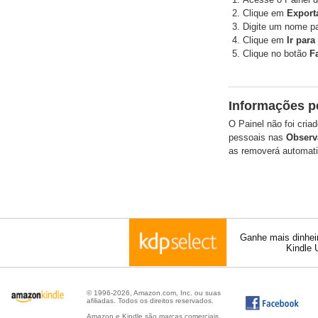
Clique em
Export
Digite um nome par
Clique em
Ir para
Clique no botão
F
Informações p
O Painel não foi cri
pessoais nas
Observ
as removerá automati
Ganhe mais dinheir
Kindle 
© 1996-2026, Amazon.com, Inc. ou suas
afiliadas. Todos os direitos reservados.
Amazon e Kindle são marcas comerciais