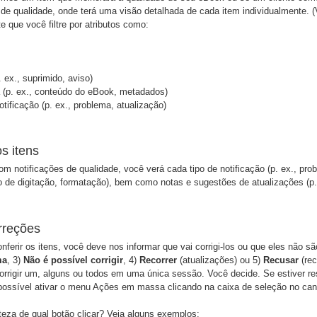
 de qualidade, onde terá uma visão detalhada de cada item individualmente
te que você filtre por atributos como:
. ex., suprimido, aviso)
 (p. ex., conteúdo do eBook, metadados)
otificação (p. ex., problema, atualização)
s itens
om notificações de qualidade, você verá cada tipo de notificação (p. ex., pro
 de digitação, formatação), bem como notas e sugestões de atualizações (p. 
rreções
nferir os itens, você deve nos informar que vai corrigi-los ou que eles não
ma
, 3)
Não é possível corrigir
, 4)
Recorrer
(atualizações) ou 5)
Recusar
(rec
rrigir um, alguns ou todos em uma única sessão. Você decide. Se estiver r
 possível ativar o menu Ações em massa clicando na caixa de seleção no can
eza de qual botão clicar? Veja alguns exemplos: