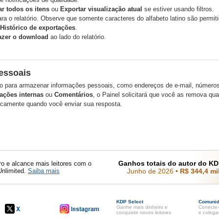
ar todos os itens
ou
Exportar visualização atual
se estiver usando filtros.
a o relatório. Observe que somente caracteres do alfabeto latino são permiti
 Histórico de exportações
.
azer o download
ao lado do relatório.
essoais
ado para armazenar informações pessoais, como endereços de e-mail, números 
ações internas
ou
Comentários
, o Painel solicitará que você as remova qu
camente quando você enviar sua resposta.
Ganhos totais do autor do KD
o e alcance mais leitores com o
Unlimited.
Saiba mais
Junho de 2026
•
R$ 344,4 mi
KDP Select
Comuni
Ganhe mais dinheiro e
Conecte-
conquiste novos leitores
e colega