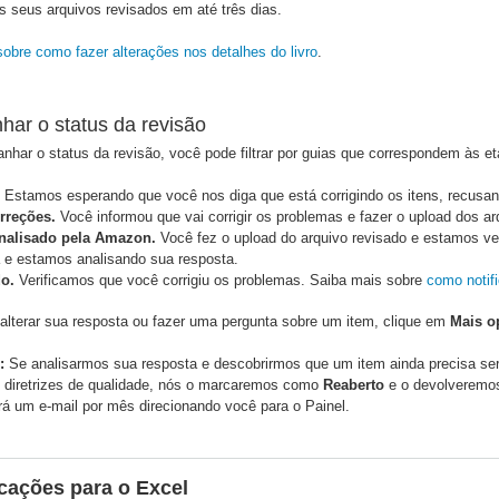
 seus arquivos revisados em até três dias.
obre como fazer alterações nos detalhes do livro
.
ar o status da revisão
har o status da revisão, você pode filtrar por guias que correspondem às et
Estamos esperando que você nos diga que está corrigindo os itens, recus
rreções.
Você informou que vai corrigir os problemas e fazer o upload dos ar
nalisado pela Amazon.
Você fez o upload do arquivo revisado e estamos ve
 e estamos analisando sua resposta.
o.
Verificamos que você corrigiu os problemas. Saiba mais sobre
como notif
alterar sua resposta ou fazer uma pergunta sobre um item, clique em
Mais o
:
Se analisarmos sua resposta e descobrirmos que um item ainda precisa ser 
s diretrizes de qualidade, nós o marcaremos como
Reaberto
e o devolveremo
á um e-mail por mês direcionando você para o Painel.
icações para o Excel