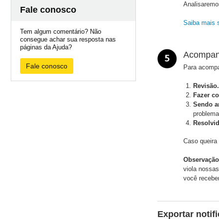
Analisaremos
Fale conosco
Saiba mais s
Tem algum comentário? Não
consegue achar sua resposta nas
páginas da Ajuda?
Acompanh
Fale conosco
Para acompan
Revisão.
Fazer co
Sendo a
problema
Resolvid
Caso queira 
Observação
viola nossa
você receber
Exportar notif