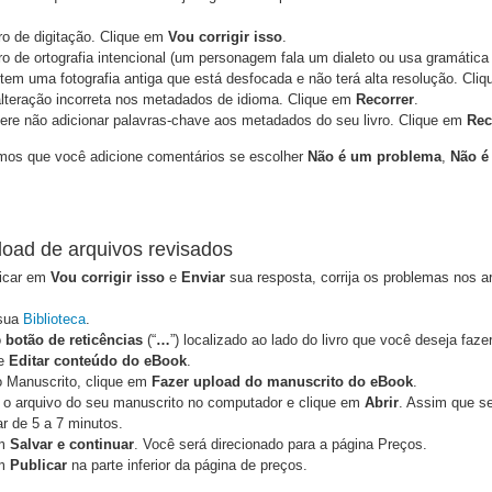
ro de digitação. Clique em
Vou corrigir isso
.
o de ortografia intencional (um personagem fala um dialeto ou usa gramátic
 tem uma fotografia antiga que está desfocada e não terá alta resolução. Cli
lteração incorreta nos metadados de idioma. Clique em
Recorrer
.
ere não adicionar palavras-chave aos metadados do seu livro. Clique em
Rec
s que você adicione comentários se escolher
Não é um problema
,
Não é 
load de arquivos revisados
licar em
Vou corrigir isso
e
Enviar
sua resposta, corrija os problemas nos a
 sua
Biblioteca
.
o
botão de reticências
(“
…
”) localizado ao lado do livro que você deseja faze
ne
Editar conteúdo do eBook
.
 Manuscrito, clique em
Fazer upload do manuscrito do eBook
.
 o arquivo do seu manuscrito no computador e clique em
Abrir
. Assim que s
ar de 5 a 7 minutos.
em
Salvar e continuar
. Você será direcionado para a página Preços.
em
Publicar
na parte inferior da página de preços.