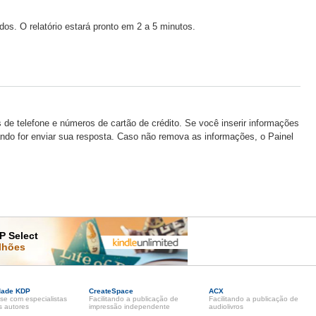
dos. O relatório estará pronto em 2 a 5 minutos.
de telefone e números de cartão de crédito. Se você inserir informações
ando for enviar sua resposta. Caso não remova as informações, o Painel
P Select
lhões
dade KDP
CreateSpace
ACX
se com especialistas
Facilitando a publicação de
Facilitando a publicação de
s autores
impressão independente
audiolivros