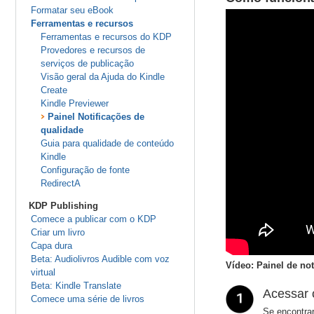
Formatar seu eBook
Ferramentas e recursos
Ferramentas e recursos do KDP
Provedores e recursos de
serviços de publicação
Visão geral da Ajuda do Kindle
Create
Kindle Previewer
Painel Notificações de
qualidade
Guia para qualidade de conteúdo
Kindle
Configuração de fonte
RedirectA
KDP Publishing
Comece a publicar com o KDP
Criar um livro
Capa dura
Beta: Audiolivros Audible com voz
Vídeo: Painel de no
virtual
Beta: Kindle Translate
Acessar 
Comece uma série de livros
Se encontra