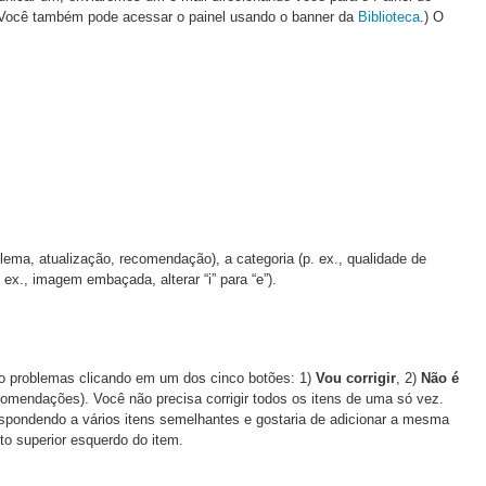
. (Você também pode acessar o painel usando o banner da
Biblioteca
.) O
blema, atualização, recomendação), a categoria (p. ex., qualidade de
ex., imagem embaçada, alterar “i” para “e”).
 são problemas clicando em um dos cinco botões: 1)
Vou corrigir
, 2)
Não é
omendações). Você não precisa corrigir todos os itens de uma só vez.
espondendo a vários itens semelhantes e gostaria de adicionar a mesma
to superior esquerdo do item.