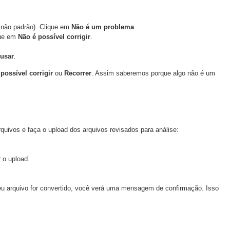
a não padrão). Clique em
Não é um problema
.
que em
Não é possível corrigir
.
usar
.
possível corrigir
ou
Recorrer
. Assim saberemos porque algo não é um
rquivos e faça o upload dos arquivos revisados para análise:
r o upload.
eu arquivo for convertido, você verá uma mensagem de confirmação. Isso