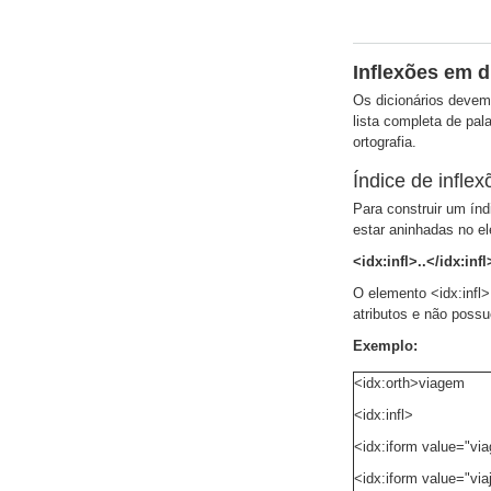
Inflexões em d
Os dicionários devem
lista completa de pal
ortografia.
Índice de inflex
Para construir um índ
estar aninhadas no el
<idx:infl>..</idx:infl
O elemento <idx:infl>
atributos e não possu
Exemplo:
<idx:orth>viagem
<idx:infl>
<idx:iform value="via
<idx:iform value="via