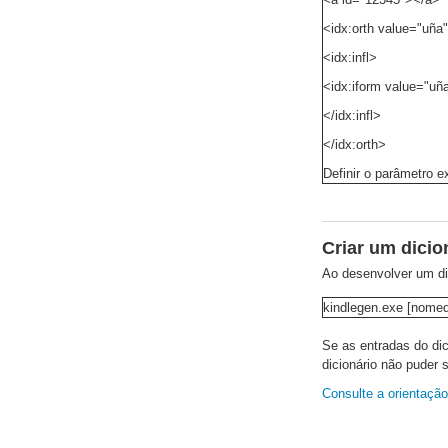
<idx:orth value="uñ
<idx:infl>
<idx:iform value="uñ
</idx:infl>
</idx:orth>
Definir o parâmetro e
Criar um dici
Ao desenvolver um di
kindlegen.exe [nomed
Se as entradas do di
dicionário não puder 
Consulte a orientaçã