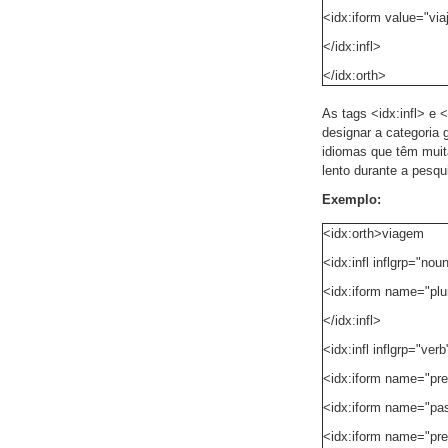
<idx:iform value="via
</idx:infl>
</idx:orth>
As tags <idx:infl> e 
designar a categoria 
idiomas que têm muit
lento durante a pesqu
Exemplo:
<idx:orth>viagem
<idx:infl inflgrp="nou
<idx:iform name="plu
</idx:infl>
<idx:infl inflgrp="ver
<idx:iform name="pres
<idx:iform name="past
<idx:iform name="pre