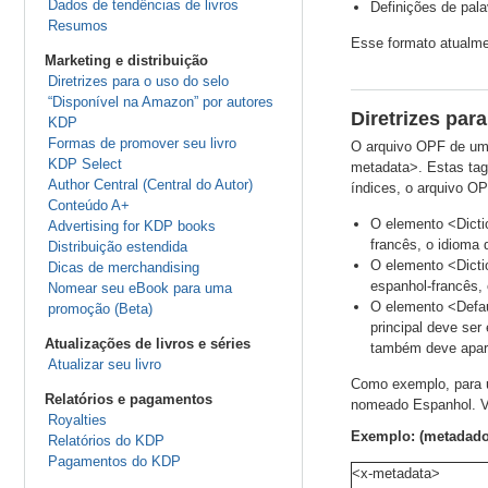
Dados de tendências de livros
Definições de pala
Resumos
Esse formato atualme
Marketing e distribuição
Diretrizes para o uso do selo
“Disponível na Amazon” por autores
Diretrizes par
KDP
Formas de promover seu livro
O arquivo OPF de um 
KDP Select
metadata>. Estas tags
Author Central (Central do Autor)
índices, o arquivo OP
Conteúdo A+
O elemento <Dictio
Advertising for KDP books
francês, o idioma 
Distribuição estendida
O elemento <Dicti
Dicas de merchandising
espanhol-francês, 
Nomear seu eBook para uma
O elemento <Defaul
promoção (Beta)
principal deve se
Atualizações de livros e séries
também deve apare
Atualizar seu livro
Como exemplo, para um
Relatórios e pagamentos
nomeado Espanhol. 
Royalties
Exemplo: (metadados
Relatórios do KDP
Pagamentos do KDP
<x-metadata>