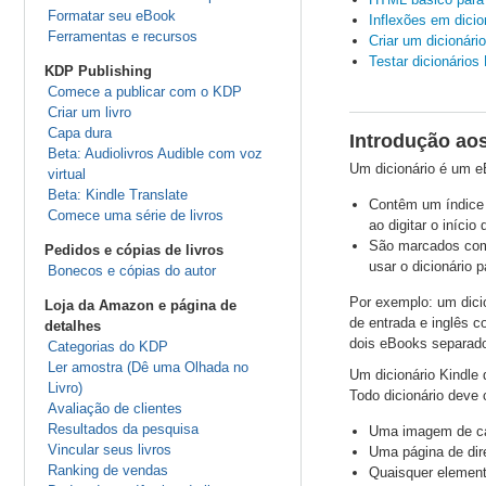
Formatar seu eBook
Inflexões em dicio
Ferramentas e recursos
Criar um dicionár
Testar dicionários 
KDP Publishing
Comece a publicar com o KDP
Criar um livro
Capa dura
Introdução aos
Beta: Audiolivros Audible com voz
Um dicionário é um e
virtual
Beta: Kindle Translate
Contêm um índice 
Comece uma série de livros
ao digitar o início
São marcados como
Pedidos e cópias de livros
usar o dicionário p
Bonecos e cópias do autor
Por exemplo: um dicio
Loja da Amazon e página de
de entrada e inglês c
detalhes
dois eBooks separado
Categorias do KDP
Ler amostra (Dê uma Olhada no
Um dicionário Kindl
Livro)
Todo dicionário deve 
Avaliação de clientes
Resultados da pesquisa
Uma imagem de c
Vincular seus livros
Uma página de dire
Ranking de vendas
Quaisquer elemento