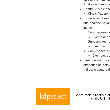
Kindle do computa
Configure o dicion
Kindle Paperwhi
Procure por divers
que aparece na jan
incluem:
Conjugações de 
Exemplo: cam
Substantivos, 
Exemplo: me
Convenções gr
Exemplo: co
Verifique a exibiç
alfabética de pala
índice, o usuário 
Ganhe mais dinheiro e a
Kindle Unlimi