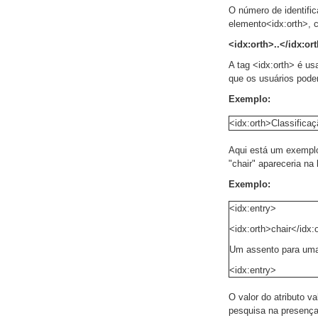
O número de identific
elemento<idx:orth>, c
<idx:orth>..</idx:or
A tag <idx:orth> é us
que os usuários podem
Exemplo:
<idx:orth>Classificaç
Aqui está um exemplo 
"chair" apareceria na 
Exemplo:
<idx:entry>
<idx:orth>chair</idx:
Um assento para uma 
<idx:entry>
O valor do atributo v
pesquisa na presença