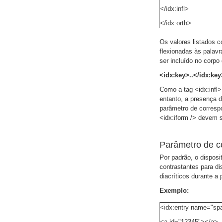
</idx:infl>
</idx:orth>
Os valores listados c
flexionadas às palavr
ser incluído no corpo
<idx:key>..</idx:k
Como a tag <idx:infl>
entanto, a presença d
parâmetro de correspo
<idx:iform /> devem s
Parâmetro de c
Por padrão, o disposi
contrastantes para di
diacríticos durante a
Exemplo:
<idx:entry name="spa
<a id="12345"></a>