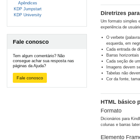
Apêndices
KDP Jumpstart
Diretrizes para
KDP University
Um formato simples e
experiência de usuári
O verbete (palavra
Fale conosco
esquerda, em negri
Cada entrada de di
Barras horizontais
Tem algum comentário? Não
consegue achar sua resposta nas
Cada seção de uma
páginas da Ajuda?
Imagens devem ser
Tabelas não devem
Fale conosco
Cor da fonte, tama
HTML básico p
Formato
Dicionários para Kin
colunas e barras lat
Elemento Fram