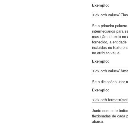
Exemplo:
<idx:orth value="Cla
Se a primeira palavr
intermediários para s
mas não no texto no a
fornecido, a entidade
incluídos no texto en
no atributo value.
Exemplo:
<idx:orth value="A
Se o dicionário usar 
Exemplo:
<idx:orth format="sc
Junto com este índice
flexionadas de cada p
abaixo.