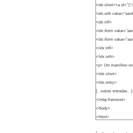
<idx:short><a id="1"
<idx:orth value="aar
<idx:infl>
<idx:iform value="aa
<idx:iform value="aar
</idx:infl>
</idx:orth>
<p> Um mamífero notu
</idx:short>
</idx:entry>
[...outras entradas…]
</mbp:frameset>
</body>
</html>