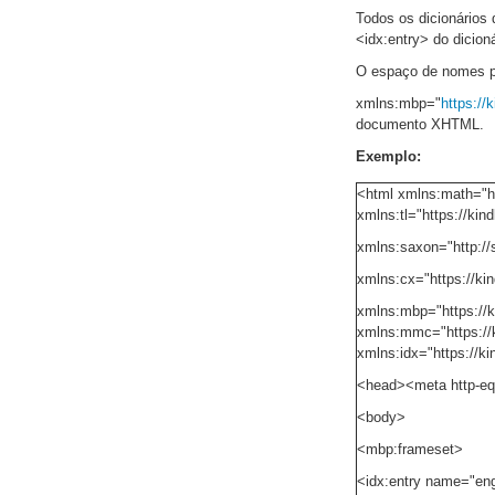
Todos os dicionários
<idx:entry> do dicioná
O espaço de nomes p
xmlns:mbp="
https:/
documento XHTML.
Exemplo:
<html xmlns:math="ht
xmlns:tl="https://k
xmlns:saxon="http:/
xmlns:cx="https://ki
xmlns:mbp="https://
xmlns:mmc="https://
xmlns:idx="https://
<head><meta http-equ
<body>
<mbp:frameset>
<idx:entry name="eng