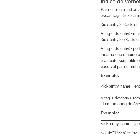
Índice de verbe
Para criar um índice
essas tags <idx> a m
<idx:entry>..</idx:en
A tag <idx:entry> ma
<idx:entry> e </idx:e
A tag <idx:entry> pod
mesmo que o nome padr
o atributo scriptable
possível para o atribu
Exemplo:
<idx:entry name="eng
A tag <idx:entry> tam
id em uma tag de ânc
Exemplo:
<idx:entry name="jap
<a id="12345"></a>