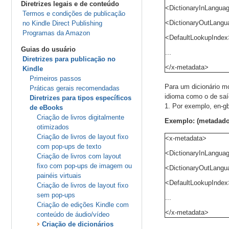
Diretrizes legais e de conteúdo
<DictionaryInLangua
Termos e condições de publicação
<DictionaryOutLangu
no Kindle Direct Publishing
Programas da Amazon
<DefaultLookupIndex
Guias do usuário
...
Diretrizes para publicação no
</x-metadata>
Kindle
Primeiros passos
Para um dicionário m
Práticas gerais recomendadas
idioma como o de saíd
Diretrizes para tipos específicos
1. Por exemplo, en-gb
de eBooks
Criação de livros digitalmente
Exemplo: (metadados
otimizados
Criação de livros de layout fixo
<x-metadata>
com pop-ups de texto
<DictionaryInLangua
Criação de livros com layout
fixo com pop-ups de imagem ou
<DictionaryOutLangu
painéis virtuais
<DefaultLookupIndex
Criação de livros de layout fixo
sem pop-ups
...
Criação de edições Kindle com
</x-metadata>
conteúdo de áudio/vídeo
Criação de dicionários