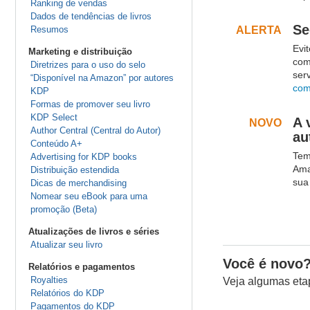
Ranking de vendas
.
.
Dados de tendências de livros
Se
Resumos
ALERTA
.
Evi
.
Marketing e distribuição
com
Diretrizes para o uso do selo
ser
“Disponível na Amazon” por autores
com
KDP
Formas de promover seu livro
.
.
KDP Select
A 
NOVO
.
Author Central (Central do Autor)
au
Conteúdo A+
Tem
.
Advertising for KDP books
Ama
Distribuição estendida
sua
Dicas de merchandising
Nomear seu eBook para uma
.
.
promoção (Beta)
Atualizações de livros e séries
Atualizar seu livro
Você é novo
Relatórios e pagamentos
Royalties
Veja algumas eta
Relatórios do KDP
Pagamentos do KDP