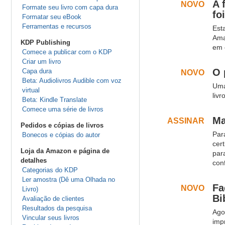
A 
NOVO
.
Formate seu livro com capa dura
fo
Formatar seu eBook
Ferramentas e recursos
Est
.
Ama
KDP Publishing
em 
Comece a publicar com o KDP
.
.
Criar um livro
O 
Capa dura
NOVO
.
Beta: Audiolivros Audible com voz
Uma
.
virtual
liv
Beta: Kindle Translate
.
.
Comece uma série de livros
Ma
ASSINAR
.
Pedidos e cópias de livros
Par
.
Bonecos e cópias do autor
cer
Loja da Amazon e página de
par
detalhes
con
Categorias do KDP
.
.
Ler amostra (Dê uma Olhada no
Fa
NOVO
.
Livro)
Bi
Avaliação de clientes
Resultados da pesquisa
Ago
.
Vincular seus livros
imp