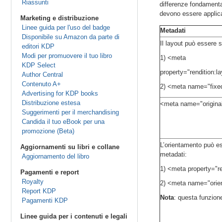
Riassunti
differenze fondamental
devono essere applicat
Marketing e distribuzione
Linee guida per l'uso del badge
Metadati
Disponibile su Amazon da parte di
Il layout può essere 
editori KDP
Modi per promuovere il tuo libro
1) <meta
KDP Select
property="rendition:
Author Central
Contenuto A+
2) <meta name="fixed
Advertising for KDP books
Distribuzione estesa
<meta name="original
Suggerimenti per il merchandising
Candida il tuo eBook per una
promozione (Beta)
L’orientamento può es
Aggiornamenti su libri e collane
metadati:
Aggiornamento del libro
1) <meta property="r
Pagamenti e report
Royalty
2) <meta name="orien
Report KDP
Nota
: questa funzion
Pagamenti KDP
Linee guida per i contenuti e legali