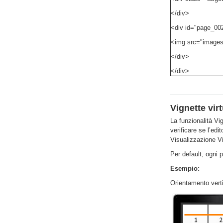
</div>
<div id="page_00
<img src="images
</div>
</div>
Vignette vir
La funzionalità Vig
verificare se l’edi
Visualizzazione Vi
Per default, ogni p
Esempio:
Orientamento verti