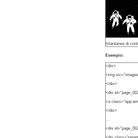
Istantanea di con
Esempio:
<div>
<img src="images
</div>
<div id="page_00
<a class="app-amz
</div>
…
<div id="page_00
<div class="targe