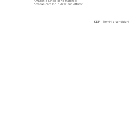
Amazon e Kindle sono marchi di
Amazon.com Inc. o delle sue affiliate.
KDP - Termini e condizioni