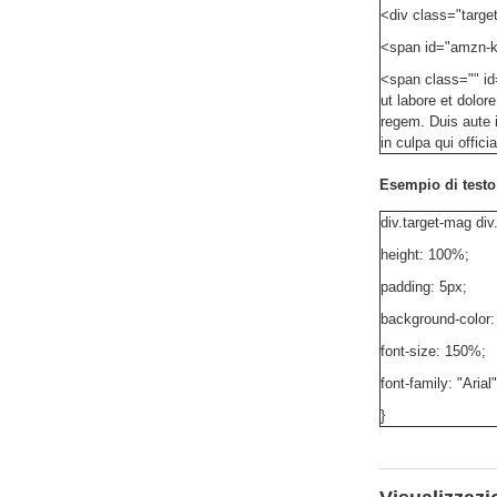
<div class="targe
<span id="amzn-ke
<span class="" id
ut labore et dolo
regem. Duis aute i
in culpa qui offic
Esempio di testo
div.target-mag div.
height: 100%;
padding: 5px;
background-color:
font-size: 150%;
font-family: "Arial"
}