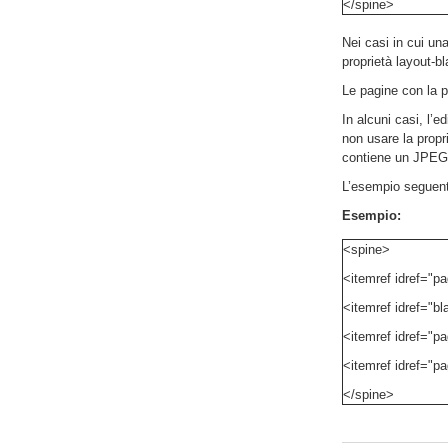
</spine>
Nei casi in cui un
proprietà layout-bl
Le pagine con la p
In alcuni casi, l’
non usare la propr
contiene un JPEG 
L’esempio seguente
Esempio:
<spine>
<itemref idref="p
<itemref idref="bl
<itemref idref="pa
<itemref idref="pa
</spine>