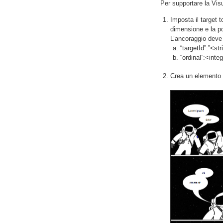
Per supportare la Vis
Imposta il target 
dimensione e la p
L’ancoraggio deve 
“targetId”:”<s
“ordinal”:<inte
Crea un elemento t