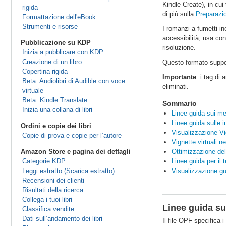
Kindle Create), in cui
rigida
di più sulla
Preparazio
Formattazione dell'eBook
Strumenti e risorse
I romanzi a fumetti i
accessibilità, usa con
Pubblicazione su KDP
risoluzione.
Inizia a pubblicare con KDP
Creazione di un libro
Questo formato suppor
Copertina rigida
Importante
: i tag di
Beta: Audiolibri di Audible con voce
eliminati.
virtuale
Beta: Kindle Translate
Sommario
Inizia una collana di libri
Linee guida sui me
Linee guida sulle 
Ordini e copie dei libri
Visualizzazione Vi
Copie di prova e copie per l’autore
Vignette virtuali n
Amazon Store e pagina dei dettagli
Ottimizzazione del
Categorie KDP
Linee guida per il 
Leggi estratto (Scarica estratto)
Visualizzazione gu
Recensioni dei clienti
Risultati della ricerca
Collega i tuoi libri
Linee guida su
Classifica vendite
Dati sull’andamento dei libri
Il file OPF specifica 