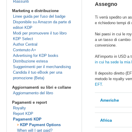
Riassunti
Assegno
Marketing e distribuzione
Linee guida per l'uso del badge
Ti verrà spedito un as
Disponibile su Amazon da parte di
e richiedono tempi di r
editori KDP
Modi per promuovere il tuo libro
Nei paesi in cui le ro
KDP Select
a un tasso di cambio 
Author Central
conversione.
Contenuto A+
Advertising for KDP books
All’importo in USD a t
Distribuzione estesa
in cui ha sede la mia
Suggerimenti per il merchandising
Candida il tuo eBook per una
Il deposito diretto (E
promozione (Beta)
metodo le royalty ver
EFT
.
Aggiornamenti su libri e collane
Aggiornamento del libro
Americhe
Pagamenti e report
Royalty
Report KDP
Pagamenti KDP
Africa
KDP Payment Options
When will I get paid?