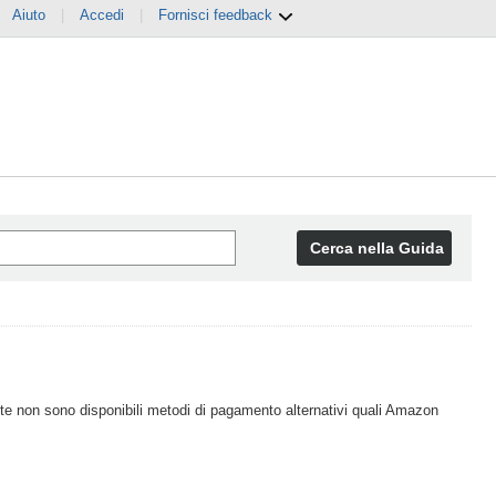
Aiuto
|
Accedi
|
Fornisci feedback
Cerca nella Guida
e non sono disponibili metodi di pagamento alternativi quali Amazon