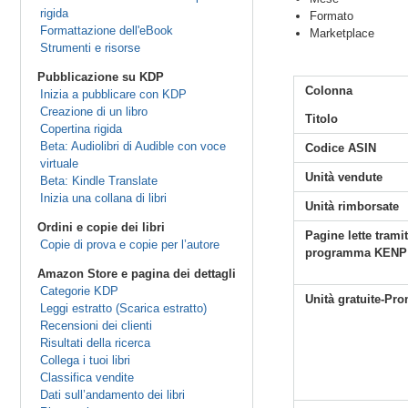
rigida
Formato
Formattazione dell'eBook
Marketplace
Strumenti e risorse
Pubblicazione su KDP
Colonna
Inizia a pubblicare con KDP
Creazione di un libro
Titolo
Copertina rigida
Beta: Audiolibri di Audible con voce
Codice ASIN
virtuale
Unità vendute
Beta: Kindle Translate
Inizia una collana di libri
Unità rimborsate
Ordini e copie dei libri
Pagine lette tramit
Copie di prova e copie per l’autore
programma KENP
Amazon Store e pagina dei dettagli
Categorie KDP
Unità gratuite-Pr
Leggi estratto (Scarica estratto)
Recensioni dei clienti
Risultati della ricerca
Collega i tuoi libri
Classifica vendite
Dati sull’andamento dei libri