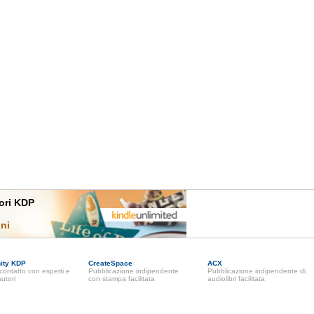
tori KDP
oni
ity KDP
CreateSpace
ACX
n contatto con esperti e
Pubblicazione indipendente
Pubblicazione indipendente di
autori
con stampa facilitata
audiolibri facilitata