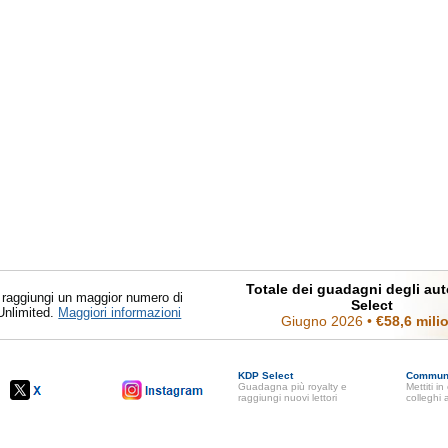
Totale dei guadagni degli au
 raggiungi un maggior numero di
Select
 Unlimited.
Maggiori informazioni
Giugno 2026
•
€58,6 mili
KDP Select
Commun
Guadagna più royalty e
Mettiti i
raggiungi nuovi lettori
colleghi 