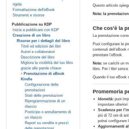
rigida
Questo articolo spieg
Formattazione dell'eBook
Nota: la prenotazion
Strumenti e risorse
Pubblicazione su KDP
Che cos’è la p
Inizia a pubblicare con KDP
Creazione di un libro
La prenotazione consen
Risorse per i dettagli del libro
Puoi configurare le p
Titoli ed edizioni dei libri
contenuti dell’eBook n
Autori e collaboratori
prenotare l’eBook.
Descrizione del libro
Migliora la visibilità del tuo libro
Nota:
se carichi un ma
grazie alle parole chiave
libro. Per i libri sen
Prenotazione di eBook
Quando il tuo eBook sa
Kindle
Configurazione delle
prenotazioni
Promemoria per
Stati delle prenotazioni
Idoneità:
puoi impo
Riprogrammazione di un
impostare ulterior
rilascio
Scadenza per l’in
Posticipo o annullamento di
più di 72 ore di an
un rilascio
potrai configurare
Report su vendite e prezzi
Aggiornamenti al
delle prenotazioni