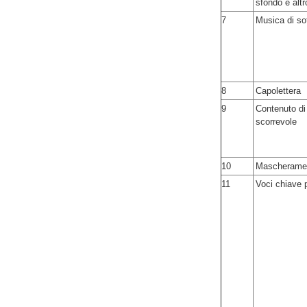
sfondo e altr
7
Musica di so
8
Capolettera
9
Contenuto di
scorrevole
10
Mascheramen
11
Voci chiave p