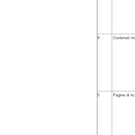
4
Contenuti mu
5
Pagine di ri