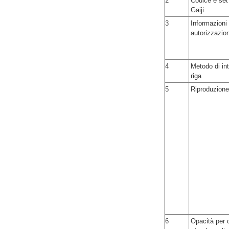
2
Codice e set 
Gaiji
3
Informazioni 
autorizzazio
4
Metodo di int
riga
5
Riproduzione
6
Opacità per c