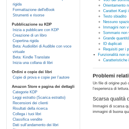
rigida
Orientamento n
Formattazione dell'eBook
Caratteri Kanji 
Strumenti e risorse
Testo sbiadito
Nessuno spazio
Pubblicazione su KDP
Immagini non v
Inizia a pubblicare con KDP
Sommario non v
Creazione di un libro
Grande quantità
Copertina rigida
ID duplicati
Beta: Audiolibri di Audible con voce
Requisiti per i p
virtuale
Funzionalità non s
Beta: Kindle Translate
Caratteristiche 
Inizia una collana di libri
Ordini e copie dei libri
Problemi relativ
Copie di prova e copie per l’autore
Un file di origine può
Amazon Store e pagina dei dettagli
l’esperienza di lettura
Categorie KDP
Leggi estratto (Scarica estratto)
Scarsa qualità 
Recensioni dei clienti
Immagini di scarsa qu
Risultati della ricerca
immagini di buona qua
Collega i tuoi libri
Classifica vendite
Dati sull’andamento dei libri