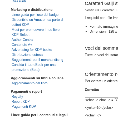
Riassunti
Caratteri Gaiji s
Marketing e distribuzione
Sostituire i caratteri 
Linee guida per l'uso del badge
I requisiti per i file 
Disponibile su Amazon da parte di
editori KDP
Formato immagine:
Modi per promuovere il tuo libro
Dimensioni: 128 x 
KDP Select
Author Central
Contenuto A+
Voci del sommar
Advertising for KDP books
Distribuzione estesa
Tutte le voci del som
Suggerimenti per il merchandising
Candida il tuo eBook per una
promozione (Beta)
Orientamento n
Aggiornamenti su libri e collane
Per evitare un orienta
Aggiornamento del libro
Corretto:
Pagamenti e report
Royalty
<char_id char_id = 
Report KDP
Pagamenti KDP
<yoko>10</yoko>
Linee guida per i contenuti e legali
</char_id>