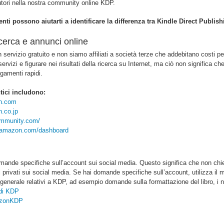
autori nella nostra community online KDP.
nti possono aiutarti a identificare la differenza tra Kindle Direct Publish
ricerca e annunci online
servizio gratuito e non siamo affiliati a società terze che addebitano costi 
 servizi e figurare nei risultati della ricerca su Internet, ma ciò non signific
gamenti rapidi.
tici includono:
on.com
.co.jp
ommunity.com/
s.amazon.com/dashboard
nde specifiche sull’account sui social media. Questo significa che non chied
privati sui social media. Se hai domande specifiche sull’account, utilizza il
enerale relativi a KDP, ad esempio domande sulla formattazione del libro, i no
di KDP
zonKDP