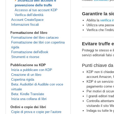
Sicurezza dell’account e
prevenzione delle truffe
Accesso al tuo account KDP
Garantire la s
Verifica dell’identità
Account CreateSpace
Abilita la
verifica i
Informazioni fiscali
Utilizza una passw
Verifica che l’indi
Formattazione del libro
Formattazione del libro cartaceo
Formattazione dei libri con copertina
Evitare truffe 
rigida
Proteggi te stesso e 
Formattazione dell'eBook
servizi editoriali fals
Strumenti e risorse
Punti chiave da 
Pubblicazione su KDP
Inizia a pubblicare con KDP
KDP non ti chiederà
Creazione di un libro
account Amazon, K
Copertina rigida
KDP è un servizio 
Beta: Audiolibri di Audible con voce
pagamento come nume
virtuale
Per motivi di sicur
Beta: Kindle Translate
I grandi editori tra
Inizia una collana di libri
Controlla attentame
visitando il sito We
Ordini e copie dei libri
Indaga su tutte le
Copie di prova e copie per l’autore