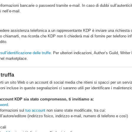
formazioni bancarie o password tramite e-mail. In caso di dubbi sull’autenticità 
 nell’e-mail.
iedere assistenza telefonica a un rappresentante KDP è inviare una richiesta d
 chiamarti, ma ricorda che KDP non ti chiederà mai di fornire per telefono i
dito.
ull’identificazione delle truffe
. Per ulteriori indicazioni, Author’s Guild, Wri
e nel marketplace.
truffa
erti un sito Web o un account di social media che ritieni si spacci per un serv
oni incluse in queste segnalazioni ci saranno utili per identificare i malintenzi
o account KDP sia stato compromesso, ti invitiamo a:
sword
.
informazioni sul
tuo account
non siano state modificate, tra cui:
l’autore/editore (indirizzo fisico, indirizzo e-mail, numero di telefono e così)
cali