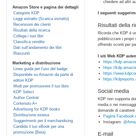
chiedere ad altri 
Amazon Store e pagina dei dettagli
Categorie KDP
I seguenti suggerime
Leggi estratto (Scarica estratto)
Recensioni dei clienti
Risultati della 
Risultati della ricerca
Ricorda che KDP è un 
Collega i tuoi libri
pubblicizzare i propri
Classifica vendite
offrendo sconti per pa
Dati sull’andamento dei libri
Riassunti
I siti Web KDP auten
https://kdp.amaz
Marketing e distribuzione
https://kdp.amazon
Linee guida per l'uso del badge
https://www.kdpc
Disponibile su Amazon da parte di
https://kdpreport
editori KDP
Modi per promuovere il tuo libro
Social media
KDP Select
Author Central
KDP non supporta doma
Contenuto A+
media o nei messaggi 
Advertising for KDP books
domande di carattere g
Distribuzione estesa
Pagina Facebook 
Suggerimenti per il merchandising
Instagram:
@Ama
Candida il tuo eBook per una
promozione (Beta)
E-mail