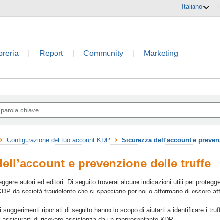
Italiano
|
breria
|
Report
|
Community
|
Marketing
Configurazione del tuo account KDP
Sicurezza dell’account e prevenz
ell’account e prevenzione delle truffe
gere autori ed editori. Di seguito troverai alcune indicazioni utili per protegg
DP da società fraudolente che si spacciano per noi o affermano di essere affil
i suggerimenti riportati di seguito hanno lo scopo di aiutarti a identificare i tru
 assicurarti di ricevere assistenza da un rappresentante KDP.