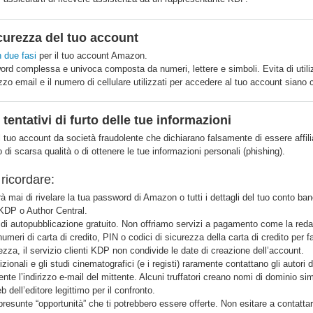
icurezza del tuo account
n due fasi
per il tuo account Amazon.
ord complessa e univoca composta da numeri, lettere e simboli. Evita di utiliz
rizzo email e il numero di cellulare utilizzati per accedere al tuo account siano c
e tentativi di furto delle tue informazioni
il tuo account da società fraudolente che dichiarano falsamente di essere af
i o di scarsa qualità o di ottenere le tue informazioni personali (phishing).
ricordare:
 mai di rivelare la tua password di Amazon o tutti i dettagli del tuo conto ba
DP o Author Central.
di autopubblicazione gratuito. Non offriamo servizi a pagamento come la redazio
ri di carta di credito, PIN o codici di sicurezza della carta di credito per fattu
ezza, il servizio clienti KDP non condivide le date di creazione dell’account.
dizionali e gli studi cinematografici (e i registi) raramente contattano gli autori
nte l’indirizzo e-mail del mittente. Alcuni truffatori creano nomi di dominio simi
b dell’editore legittimo per il confronto.
 presunte “opportunità” che ti potrebbero essere offerte. Non esitare a contat