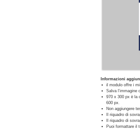
Informazioni aggiun
il modulo offre i m
Salva l’immagine d
970 x 300 px è la 
600 px.
Non aggiungere test
Il riquadro di sovr
Il riquadro di sov
Puoi formattare il