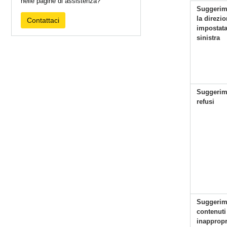
nelle pagine di assistenza?
Suggerime
la direzio
Contattaci
impostata
sinistra
Suggerime
refusi
Suggerim
contenuti
inappropr