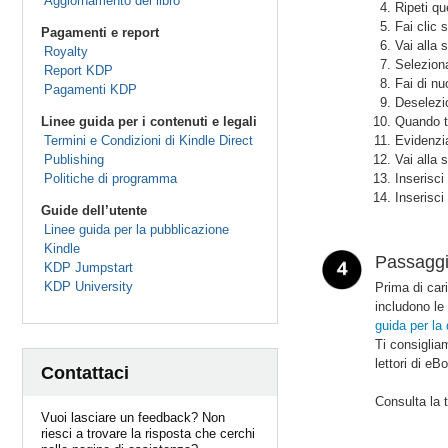
Aggiornamento del libro
Ripeti qu
Fai clic 
Pagamenti e report
Vai alla
Royalty
Selezio
Report KDP
Fai di nu
Pagamenti KDP
Deselezi
Linee guida per i contenuti e legali
Quando ti
Termini e Condizioni di Kindle Direct
Evidenzia
Publishing
Vai alla
Politiche di programma
Inserisci
Inserisci
Guide dell’utente
Linee guida per la pubblicazione
Kindle
Passaggio
KDP Jumpstart
KDP University
Prima di cari
includono le 
guida per la 
Ti consiglia
lettori di eB
Contattaci
Consulta la t
Vuoi lasciare un feedback? Non
riesci a trovare la risposta che cerchi