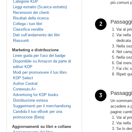
Categorie KDP
più comuni pe
Leggi estratto (Scarica estratto)
Recensioni dei clienti
Risultati della ricerca
Passaggio
Collega i tuoi libri
Classifica vendite
Vai al pr
Dati sull’andamento dei libri
Vai nell
Riassunti
dedicata.
Nella sez
Marketing e distribuzione
Nel campo
Linee guida per l'uso del badge
Nella se
Disponibile su Amazon da parte di
Dal menu
editori KDP
Fai clic 
Modi per promuovere il tuo libro
Ripeti que
KDP Select
Author Central
Contenuto A+
Passaggi
Advertising for KDP books
Distribuzione estesa
Un sommario 
Suggerimenti per il merchandising
accedere a p
Candida il tuo eBook per una
pagine cambi
promozione (Beta)
Vai al pr
Vai nella
Aggiornamenti su libri e collane
Se lo des