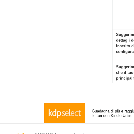
Suggerime
dettagli d
inserito d
configura
Suggerime
che il tuo
principal
Guadagna di più e raggi
lettori con Kindle Unlim