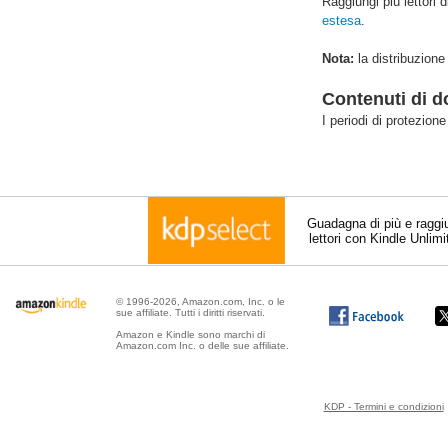
Raggiungi più lettori d
estesa
.
Nota:
la distribuzione 
Contenuti di d
I periodi di protezione
Guadagna di più e raggi
lettori con Kindle Unlim
© 1996-2026, Amazon.com, Inc. o le
sue affiliate. Tutti i diritti riservati.
Amazon e Kindle sono marchi di
Amazon.com Inc. o delle sue affiliate.
KDP - Termini e condizioni