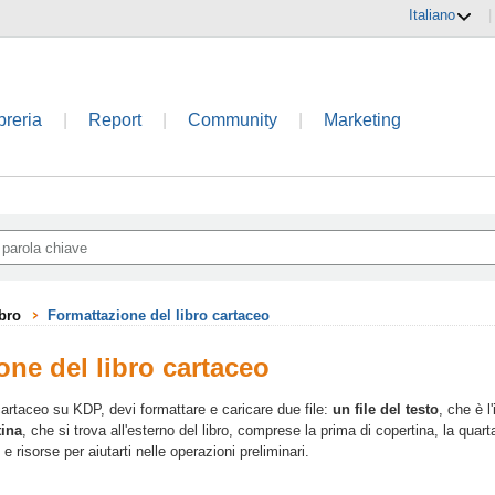
Italiano
|
breria
|
Report
|
Community
|
Marketing
ibro
Formattazione del libro cartaceo
one del libro cartaceo
cartaceo su KDP, devi formattare e caricare due file:
un file del testo
, che è l
tina
, che si trova all'esterno del libro, comprese la prima di copertina, la quar
i e risorse per aiutarti nelle operazioni preliminari.