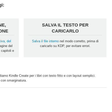
gi:
NE,
SALVA IL TESTO PER
ONE
CARICARLO
iva, del
Salva il file interno
nel modo corretto, prima di
agine del
caricarlo su KDP, per evitare errori.
 capitoli e
liamo Kindle Create per i libri con testo fitto e con layout semplici.
i con smarginatura.