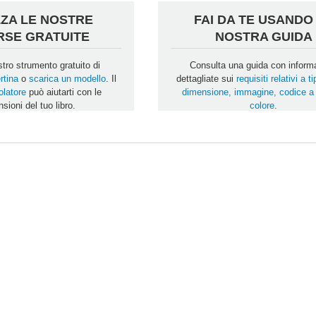
ZZA LE NOSTRE
FAI DA TE USANDO
RSE GRATUITE
NOSTRA GUIDA
stro strumento gratuito di
Consulta una guida con inform
rtina
o
scarica un modello
. Il
dettagliate sui
requisiti relativi a ti
olatore
può aiutarti con le
dimensione, immagine, codice a 
sioni del tuo libro.
colore
.