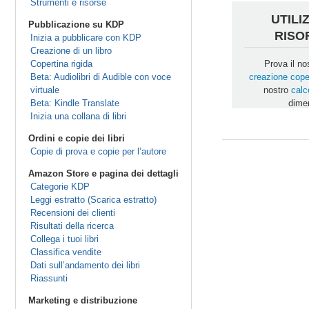
Strumenti e risorse
UTILI
Pubblicazione su KDP
RISO
Inizia a pubblicare con KDP
Creazione di un libro
Copertina rigida
Prova il no
Beta: Audiolibri di Audible con voce
creazione cope
virtuale
nostro
calc
Beta: Kindle Translate
dimen
Inizia una collana di libri
Ordini e copie dei libri
Copie di prova e copie per l’autore
Amazon Store e pagina dei dettagli
Categorie KDP
Leggi estratto (Scarica estratto)
Recensioni dei clienti
Risultati della ricerca
Collega i tuoi libri
Classifica vendite
Dati sull’andamento dei libri
Riassunti
Marketing e distribuzione