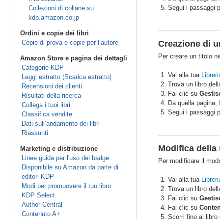
Segui i passaggi p
Collezioni di collane su
kdp.amazon.co.jp
Ordini e copie dei libri
Copie di prova e copie per l’autore
Creazione di u
Per creare un titolo ne
Amazon Store e pagina dei dettagli
Categorie KDP
Vai alla tua
Libreri
Leggi estratto (Scarica estratto)
Trova un libro dell
Recensioni dei clienti
Fai clic su
Gestisc
Risultati della ricerca
Da quella pagina, 
Collega i tuoi libri
Segui i passaggi p
Classifica vendite
Dati sull’andamento dei libri
Riassunti
Modifica della 
Marketing e distribuzione
Linee guida per l'uso del badge
Per modificare il modo 
Disponibile su Amazon da parte di
editori KDP
Vai alla tua
Libreri
Modi per promuovere il tuo libro
Trova un libro dell
KDP Select
Fai clic su
Gestisc
Author Central
Fai clic su
Conten
Contenuto A+
Scorri fino al libr