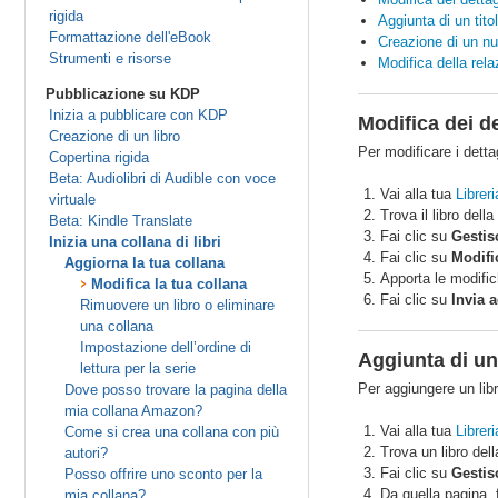
rigida
Aggiunta di un tito
Formattazione dell'eBook
Creazione di un nu
Strumenti e risorse
Modifica della rela
Pubblicazione su KDP
Inizia a pubblicare con KDP
Modifica dei de
Creazione di un libro
Per modificare i detta
Copertina rigida
Beta: Audiolibri di Audible con voce
Vai alla tua
Libreri
virtuale
Trova il libro dell
Beta: Kindle Translate
Fai clic su
Gestisc
Inizia una collana di libri
Fai clic su
Modific
Aggiorna la tua collana
Apporta le modific
Modifica la tua collana
Fai clic su
Invia 
Rimuovere un libro o eliminare
una collana
Impostazione dell’ordine di
Aggiunta di un 
lettura per la serie
Per aggiungere un libr
Dove posso trovare la pagina della
mia collana Amazon?
Vai alla tua
Libreri
Come si crea una collana con più
Trova un libro dell
autori?
Fai clic su
Gestisc
Posso offrire uno sconto per la
Da quella pagina, 
mia collana?