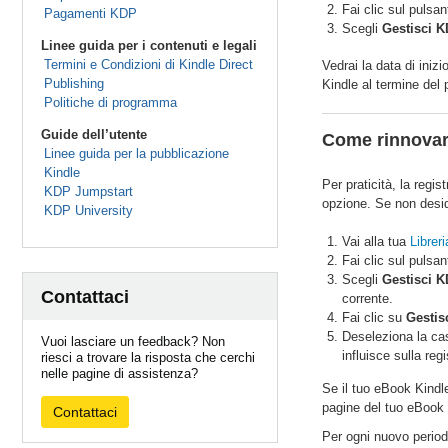
Fai clic sul pulsan
Pagamenti KDP
Scegli
Gestisci K
Linee guida per i contenuti e legali
Termini e Condizioni di Kindle Direct
Vedrai la data di iniz
Publishing
Kindle al termine del p
Politiche di programma
Guide dell’utente
Come rinnovare
Linee guida per la pubblicazione
Kindle
Per praticità, la regi
KDP Jumpstart
opzione. Se non desid
KDP University
Vai alla tua
Libreri
Fai clic sul pulsa
Scegli
Gestisci K
Contattaci
corrente.
Fai clic su
Gestis
Deseleziona la ca
Vuoi lasciare un feedback? Non
influisce sulla re
riesci a trovare la risposta che cerchi
nelle pagine di assistenza?
Se il tuo eBook Kindl
pagine del tuo eBook K
Contattaci
Per ogni nuovo periodo