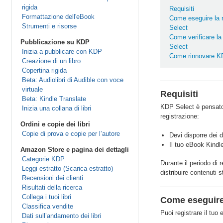
rigida
Requisiti
Formattazione dell'eBook
Come eseguire la 
Strumenti e risorse
Select
Come verificare la
Pubblicazione su KDP
Select
Inizia a pubblicare con KDP
Come rinnovare K
Creazione di un libro
Copertina rigida
Beta: Audiolibri di Audible con voce
virtuale
Requisiti
Beta: Kindle Translate
KDP Select è pensato 
Inizia una collana di libri
registrazione:
Ordini e copie dei libri
Copie di prova e copie per l’autore
Devi disporre dei d
Il tuo eBook Kindle
Amazon Store e pagina dei dettagli
Categorie KDP
Durante il periodo di 
Leggi estratto (Scarica estratto)
distribuire contenuti s
Recensioni dei clienti
Risultati della ricerca
Collega i tuoi libri
Come eseguire 
Classifica vendite
Puoi registrare il tu
Dati sull’andamento dei libri