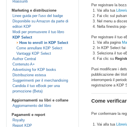
Riassunti
Per registrare la boz
Marketing e distribuzione
Vai alla tua
Libreri
Linee guida per l'uso del badge
Fai clic sul pulsa
Disponibile su Amazon da parte di
Nel menu a disces
editori KDP
Nella finestra pop-
Modi per promuovere il tuo libro
Per registrare il tuo
KDP Select
Vai alla pagina
Ma
How to enroll in KDP Select
In KDP Select fai 
Come annullare KDP Select
Seleziona il tuo e
Vantaggi KDP Select
Fai clic su
Regist
Author Central
Contenuto A+
Puoi modificare i dett
Advertising for KDP books
pubblicazione dei tit
Distribuzione estesa
interromperà il period
Suggerimenti per il merchandising
registrazione a KDP Se
Candida il tuo eBook per una
promozione (Beta)
Aggiornamenti su libri e collane
Come verificar
Aggiornamento del libro
Per confermare la regi
Pagamenti e report
Royalty
Vai alla tua
Libreri
Report KDP