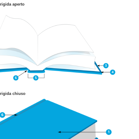
rigida aperto
 rigida chiuso