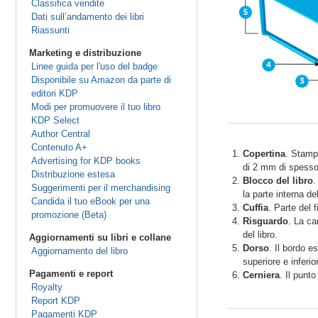
Classifica vendite
Dati sull’andamento dei libri
Riassunti
Marketing e distribuzione
Linee guida per l'uso del badge
Disponibile su Amazon da parte di
editori KDP
Modi per promuovere il tuo libro
KDP Select
Author Central
Contenuto A+
Copertina
. Stampi
Advertising for KDP books
di 2 mm di spessor
Distribuzione estesa
Blocco del libro
.
Suggerimenti per il merchandising
la parte interna del
Candida il tuo eBook per una
Cuffia
. Parte del 
promozione (Beta)
Risguardo
. La ca
del libro.
Aggiornamenti su libri e collane
Dorso
. Il bordo e
Aggiornamento del libro
superiore e inferio
Pagamenti e report
Cerniera
. Il punto
Royalty
Report KDP
Pagamenti KDP