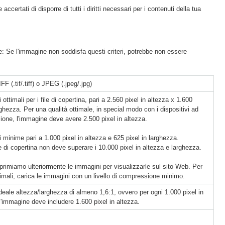
 accertati di disporre di tutti i diritti necessari per i contenuti della tua
he: Se l'immagine non soddisfa questi criteri, potrebbe non essere
F (.tif/.tiff) o JPEG (.jpeg/.jpg)
ottimali per i file di copertina, pari a 2.560 pixel in altezza x 1.600
rghezza. Per una qualità ottimale, in special modo con i dispositivi ad
zione, l'immagine deve avere 2.500 pixel in altezza.
 minime pari a 1.000 pixel in altezza e 625 pixel in larghezza.
 di copertina non deve superare i 10.000 pixel in altezza e larghezza.
imiamo ulteriormente le immagini per visualizzarle sul sito Web. Per
ttimali, carica le immagini con un livello di compressione minimo.
deale altezza/larghezza di almeno 1,6:1, ovvero per ogni 1.000 pixel in
l'immagine deve includere 1.600 pixel in altezza.