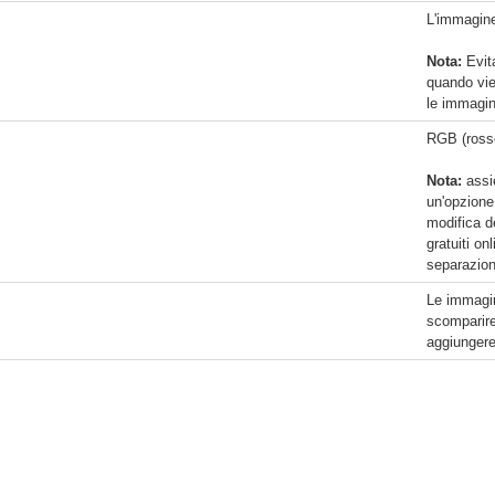
L'immagine
Nota:
Evita
quando vien
le immagin
RGB (rosso
Nota:
assic
un'opzione
modifica d
gratuiti on
separazion
Le immagin
scomparire
aggiungere 