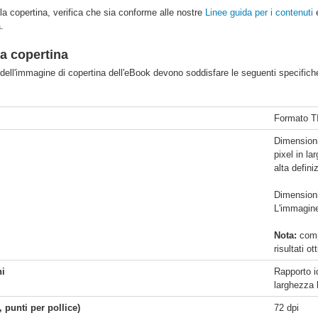
la copertina, verifica che sia conforme alle nostre
Linee guida per i contenuti
e
.
la copertina
à dell'immagine di copertina dell'eBook devono soddisfare le seguenti specific
Formato TIF
Dimensioni 
pixel in la
alta defini
Dimensioni
L'immagine
Nota:
compr
risultati o
i
Rapporto i
larghezza 
 punti per pollice)
72 dpi