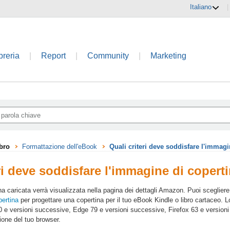
Italiano
|
breria
|
Report
|
Community
|
Marketing
ibro
Formattazione dell'eBook
Quali criteri deve soddisfare l'immag
eri deve soddisfare l'immagine di coper
a caricata verrà visualizzata nella pagina dei dettagli Amazon. Puoi scegliere
ertina
per progettare una copertina per il tuo eBook Kindle o libro cartaceo. 
 e versioni successive, Edge 79 e versioni successive, Firefox 63 e versioni 
sione del tuo browser.