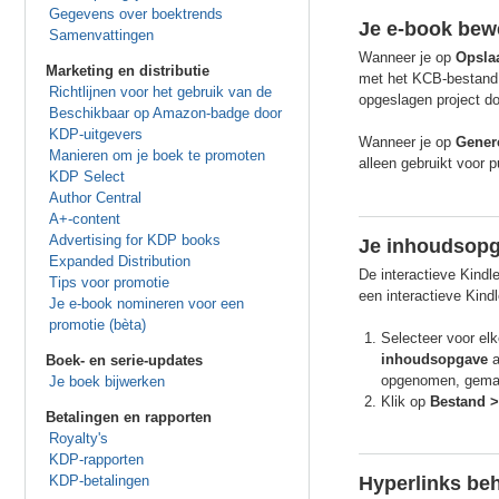
Gegevens over boektrends
Je e-book bew
Samenvattingen
Wanneer je op
Opsla
Marketing en distributie
met het KCB-bestand 
Richtlijnen voor het gebruik van de
opgeslagen project do
Beschikbaar op Amazon-badge door
KDP-uitgevers
Wanneer je op
Gener
Manieren om je boek te promoten
alleen gebruikt voor 
KDP Select
Author Central
A+-content
Advertising for KDP books
Je inhoudsop
Expanded Distribution
De interactieve Kind
Tips voor promotie
een interactieve Kin
Je e-book nomineren voor een
promotie (bèta)
Selecteer voor el
inhoudsopgave
a
Boek- en serie-updates
opgenomen, gemar
Je boek bijwerken
Klik op
Bestand >
Betalingen en rapporten
Royalty's
KDP-rapporten
KDP-betalingen
Hyperlinks be