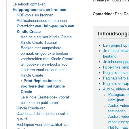
Create
(Windows) of
Je e-book opmaken
Hulpprogramma's en bronnen
Opmerking:
Print Re
KDP-tools en bronnen
Publicatieservices en bronnen
Overzicht van Hulp-pagina's van
Kindle Create
Inhoudsopg
Aan de slag met Kindle Create
Kindle Create Tutorial
Een project op
Boeken met aanpasbare
Je e-book bewe
opmaak en gedrukte boeken
bestand
voorbereiden met Kindle Create
Je inhoudsopg
Stripboeken en e-books voor
Hyperlinks beh
kinderen voorbereiden met
Pagina's toevo
Kindle Create
Pagina's verpla
Print Replica-boeken
Pagina's verwij
voorbereiden met Kindle
Audio-, video- 
Create
Pictogram po
Je Kindle Create-boek vooraf
richtlijnen
bekijken en publiceren
Audio, video
Kindle Previewer
toevoegen
Dashboard delle notifiche sulla
Audio-, vide
qualità
afbeeldings
Richtlijnen voor de kwaliteit van
Het formaat