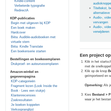
Kindle-content
audioknoppe
Verbeterde typografie
Titeltekst, 
RedirectA
alternatieve
Audio-, vide
KDP-publicaties
vervangen
Begin met uitgeven bij KDP
Audio-, vide
Een boek maken
verwijderen
Hardcover
Bèta: Audible-audioboeken met
virtuele stem
Bèta: Kindle Translate
Een boekenserie starten
Een project o
Bestellingen en boekexemplaren
Klik in het start
Drukproef- en auteursexemplaren
met de snelkoppe
Klik op de knop
B
Amazon-winkel en
geïmporteerd en w
gegevenspagina
KDP-categorieën
Opmerking:
Als j
Fragment lezen (Look Inside the
Book - Lees een stukje)
Kies
Bestand > P
Klantenrecensies
waar je het bestan
Zoekresultaten
Je boeken koppelen
Verkoopranglijst