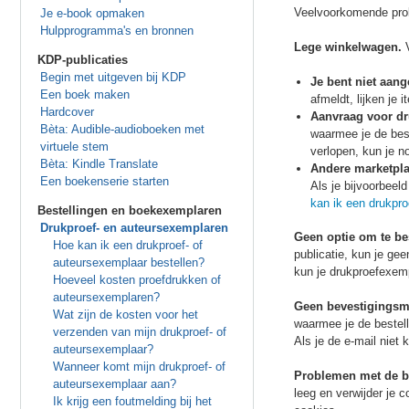
Veelvoorkomende prob
Je e-book opmaken
Hulpprogramma's en bronnen
Lege winkelwagen.
V
KDP-publicaties
Begin met uitgeven bij KDP
Je bent niet aan
Een boek maken
afmeldt, lijken je
Hardcover
Aanvraag voor dr
Bèta: Audible-audioboeken met
waarmee je de best
virtuele stem
verlopen, kun je n
Bèta: Kindle Translate
Andere marketpl
Een boekenserie starten
Als je bijvoorbeel
kan ik een drukpro
Bestellingen en boekexemplaren
Drukproef- en auteursexemplaren
Geen optie om te bes
Hoe kan ik een drukproef- of
publicatie, kun je ge
auteursexemplaar bestellen?
kun je drukproefexemp
Hoeveel kosten proefdrukken of
auteursexemplaren?
Geen bevestigingsm
Wat zijn de kosten voor het
waarmee je de bestell
verzenden van mijn drukproef- of
Als je de e-mail niet
auteursexemplaar?
Wanneer komt mijn drukproef- of
Problemen met de b
auteursexemplaar aan?
leeg en verwijder je 
Ik krijg een foutmelding bij het