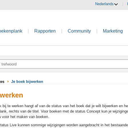
Nederlands
|
oekenplank
|
Rapporten
|
Community
|
Marketing
tes
Je boek bijwerken
jwerken
bij te werken hangt af van de status van het boek dat je wilt bijwerken en het
ank, rechts van de titel. Voor boeken met de status Concept kun je wijzigin
w voor het maken van boeken.
tatus Live kunnen sommige wijzigingen worden aangebracht in het bestaande b