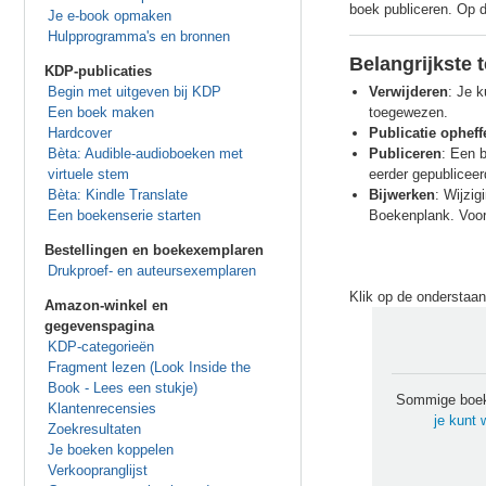
boek publiceren. Op 
Je e-book opmaken
Hulpprogramma's en bronnen
Belangrijkste 
KDP-publicaties
Begin met uitgeven bij KDP
Verwijderen
: Je 
Een boek maken
toegewezen.
Hardcover
Publicatie opheff
Bèta: Audible-audioboeken met
Publiceren
: Een 
virtuele stem
eerder gepubliceer
Bèta: Kindle Translate
Bijwerken
: Wijzi
Een boekenserie starten
Boekenplank. Voor 
Bestellingen en boekexemplaren
Drukproef- en auteursexemplaren
Klik op de onderstaan
Amazon-winkel en
gegevenspagina
KDP-categorieën
Fragment lezen (Look Inside the
Book - Lees een stukje)
Sommige boek
Klantenrecensies
je kunt 
Zoekresultaten
Je boeken koppelen
Verkoopranglijst