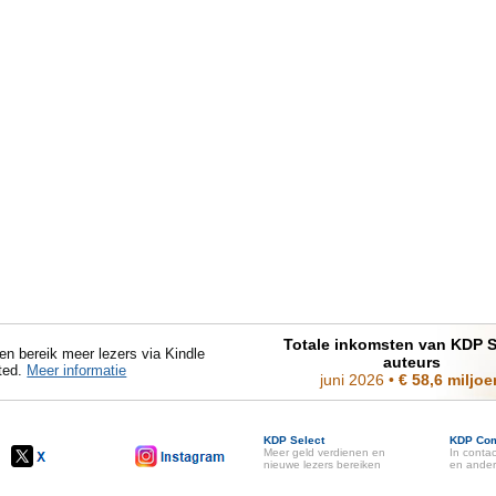
Totale inkomsten van KDP S
en bereik meer lezers via Kindle
auteurs
ted.
Meer informatie
juni 2026
•
€ 58,6 miljoe
KDP Select
KDP Co
Meer geld verdienen en
In conta
nieuwe lezers bereiken
en ander