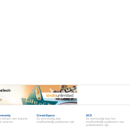
elect-
n
mmunity
CreateSpace
ACX
ct komen met experts
Zo eenvoudig kan
Zo eenvoudig kan het
e auteurs
onafhankelijk publiceren zijn
onafhankelijk publiceren van
audioboeken zijn