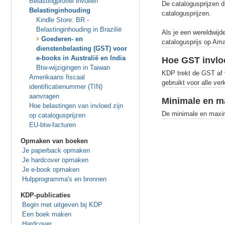
Belastingprofiel invullen
De catalogusprijzen d
Belastinginhouding
catalogusprijzen.
Kindle Store: BR -
Belastinginhouding in Brazilië
Als je een wereldwijd
Goederen- en
catalogusprijs op Ama
dienstenbelasting (GST) voor
e-books in Australië en India
Hoe GST invloe
Btw-wijzigingen in Taiwan
KDP trekt de GST af v
Amerikaans fiscaal
gebruikt voor alle ve
identificatienummer (TIN)
aanvragen
Minimale en m
Hoe belastingen van invloed zijn
De minimale en maxima
op catalogusprijzen
EU-btw-facturen
Opmaken van boeken
Je paperback opmaken
Je hardcover opmaken
Je e-book opmaken
Hulpprogramma's en bronnen
KDP-publicaties
Begin met uitgeven bij KDP
Een boek maken
Hardcover