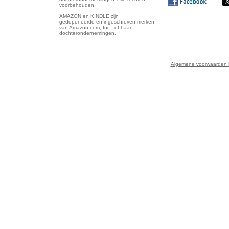
voorbehouden.
AMAZON en KINDLE zijn
gedeponeerde en ingeschreven merken
van Amazon.com, Inc., of haar
dochterondernemingen.
Algemene voorwaarden