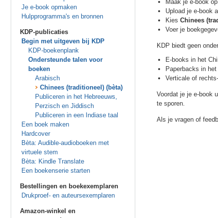
Maak je e-book op 
Je e-book opmaken
Upload je e-book 
Hulpprogramma's en bronnen
Kies
Chinees (trad
Voer je boekgegeve
KDP-publicaties
Begin met uitgeven bij KDP
KDP biedt geen onder
KDP-boekenplank
Ondersteunde talen voor
E-books in het Ch
boeken
Paperbacks in het 
Arabisch
Verticale of rechts
Chinees (traditioneel) (bèta)
Voordat je je e-book 
Publiceren in het Hebreeuws,
te sporen.
Perzisch en Jiddisch
Publiceren in een Indiase taal
Als je vragen of feedb
Een boek maken
Hardcover
Bèta: Audible-audioboeken met
virtuele stem
Bèta: Kindle Translate
Een boekenserie starten
Bestellingen en boekexemplaren
Drukproef- en auteursexemplaren
Amazon-winkel en