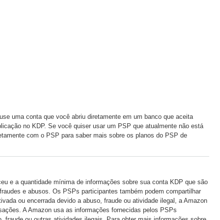
 use uma conta que você abriu diretamente em um banco que aceita
 publicação no KDP. Se você quiser usar um PSP que atualmente não está
iretamente com o PSP para saber mais sobre os planos do PSP de
ceu e a quantidade mínima de informações sobre sua conta KDP que são
ra fraudes e abusos. Os PSPs participantes também podem compartilhar
vada ou encerrada devido a abuso, fraude ou atividade ilegal, a Amazon
ansações. A Amazon usa as informações fornecidas pelos PSPs
 fraude ou outras atividades ilegais. Para obter mais informações sobre