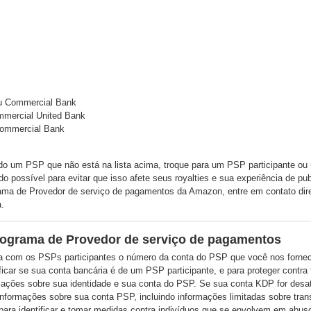
u Commercial Bank
mmercial United Bank
Commercial Bank
do um PSP que não está na lista acima, troque para um PSP participante ou
do possível para evitar que isso afete seus royalties e sua experiência de
rama de Provedor de serviço de pagamentos da Amazon, entre em contato d
.
rograma de Provedor de serviço de pagamentos
a com os PSPs participantes o número da conta do PSP que você nos forne
ificar se sua conta bancária é de um PSP participante, e para proteger cont
ções sobre sua identidade e sua conta do PSP. Se sua conta KDP for desati
informações sobre sua conta PSP, incluindo informações limitadas sobre tr
para identificar e tomar medidas contra indivíduos que se envolvem em abuso,