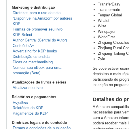
TransferEasy
Marketing e distribuição
Transfermate
Diretrizes para o uso do selo
Tenpay Global
“Disponível na Amazon” por autores
Whalet
KDP
Wise
Formas de promover seu livro
Windpayer
KDP Select
WorldFirst
Author Central (Central do Autor)
Zhejiang Chouzho
Conteúdo A+
Zhejiang Rural Co
Advertising for KDP books
Zhejiang Tailong 
Distribuição estendida
Zyla
Dicas de merchandising
Nomear seu eBook para uma
Se você estiver usan
promoção (Beta)
depósitos o mais rápi
participando do prog
Atualizações de livros e séries
inscrição no programa
Atualizar seu livro
Relatórios e pagamentos
Detalhes do p
Royalties
A Amazon compartilh
Relatórios do KDP
necessárias para ver
Pagamentos do KDP
com a Amazon informa
Diretrizes legais e de conteúdo
poderá receber mais 
Termos e condições de publicação
participantes apenas 