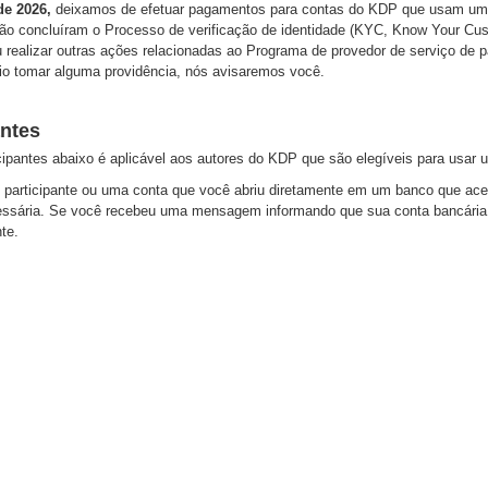
de 2026,
deixamos de efetuar pagamentos para contas do KDP que usam um P
o concluíram o Processo de verificação de identidade (KYC, Know Your Custo
u realizar outras ações relacionadas ao Programa de provedor de serviço de
io tomar alguma providência, nós avisaremos você.
antes
icipantes abaixo é aplicável aos autores do KDP que são elegíveis para usa
articipante ou uma conta que você abriu diretamente em um banco que acei
sária. Se você recebeu uma mensagem informando que sua conta bancária n
te.