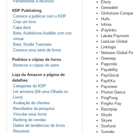
Ferramentas e recursos
Ebury
Geewallet
KDP Publishing
Glofortune Compan
Comece a publicar com o KDP
Huifu
Criar um livro
Infinia
Capa dura
iPaylinks
Beta: Audiolivros Audible com voz
Lakala Payment
virtual
LianLian Global
Beta: Kindle Translate
Linklogis
Comece uma série de livros
Netease Global P
Onerway
Pedidos e cópias de livros
Pagsmile
Bonecos e cópias do autor
Payability
Loja da Amazon e página de
PayGlocal
detalhes
PayKKa
Categorias do KDP
Payoneer
Ler amostra (Dê uma Olhada no
Photon Dance
Livro)
PingPong
Avaliação de clientes
PingAn Pay
Resultados da pesquisa
Razorpay
Vincular seus livros
Skydo
Ranking de vendas
Skyee
Dados de tendências de livros
Storfund
Resumos
Sunrate