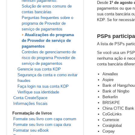
nenhum pagamento.
Desde
1º de agosto 
Solução de erros comuns de
pagamentos ou que nã
contas bancárias
sua conta bancária o
Perguntas frequentes sobre o
KDP. Se for necessár
programa de Provedor de
serviço de pagamentos
Atualizações do programa
PSPs particip
de Provedor de serviço de
A lista de PSPs part
pagamentos
Controles de gerenciamento de
Se você usa um PSP p
risco do programa Provedor de
nenhuma ação é neces
serviço de pagamentos
conta bancária diferen
Gerencie sua conta KDP
Airwallex
Segurança da conta e como evitar
Aspire
fraudes
Bank of Hangzhou
Faça login na sua conta KDP
Bank of Ningbo
Verifique sua identidade
Berkerlin
Conta CreateSpace
BRISKPE
Informações fiscais
China CITIC Bank
Formatação de livros
CoGoLinks
Formate seu livro com capa comum
Currenxie
Formate seu livro com capa dura
Coralglobal
Formatar seu eBook
Corpay