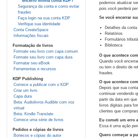
encerro minha conta KDP?
podemos atualizar s
Segurança da conta e como evitar
pois você perderá pe
fraudes
Se você encerrar su
Faça login na sua conta KDP
Verifique sua identidade
Detalhes da conta
Conta CreateSpace
Relatórios
Informações fiscais
Formulários tributá
Biblioteca
Formatação de livros
Formate seu livro com capa comum
O que acontece com
Formate seu livro com capa dura
Quando você encerrar
Formatar seu eBook
ou tem o direito de r
Ferramentas e recursos
fraudes.
KDP Publishing
O que acontece com
Comece a publicar com o KDP
Depois que sua conta
Criar um livro
continuar vendendo q
Capa dura
partir da data em qu
Beta: Audiolivros Audible com voz
livros digitais para 
virtual
clientes que comprar
Beta: Kindle Translate
Comece uma série de livros
Eu cometi um erro a
Essa é uma ação perm
Pedidos e cópias de livros
Quero começar a pu
Bonecos e cópias do autor