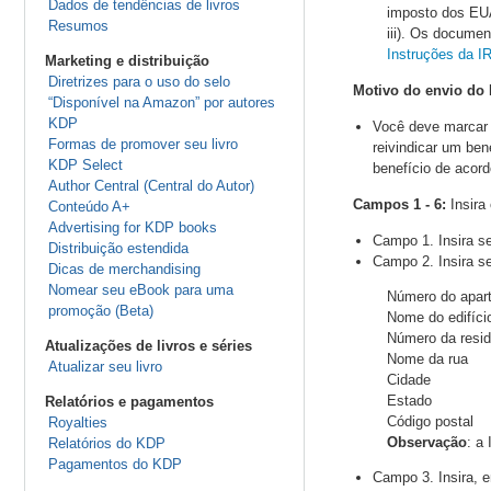
Dados de tendências de livros
imposto dos EU
Resumos
iii). Os docume
Instruções da I
Marketing e distribuição
Diretrizes para o uso do selo
Motivo do envio do
“Disponível na Amazon” por autores
KDP
Você deve marcar 
Formas de promover seu livro
reivindicar um ben
KDP Select
benefício de acord
Author Central (Central do Autor)
Campos 1 - 6:
Insira
Conteúdo A+
Advertising for KDP books
Campo 1. Insira se
Distribuição estendida
Campo 2. Insira s
Dicas de merchandising
Nomear seu eBook para uma
Número do apar
promoção (Beta)
Nome do edifíci
Número da resid
Atualizações de livros e séries
Nome da rua
Atualizar seu livro
Cidade
Estado
Relatórios e pagamentos
Código posta
Royalties
Observação
: a
Relatórios do KDP
Pagamentos do KDP
Campo 3. Insira, 