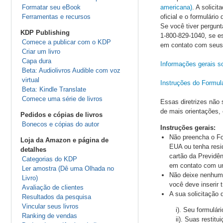
Formatar seu eBook
americana)
. A solici
Ferramentas e recursos
oficial e o formulári
Se você tiver pergunt
KDP Publishing
1-800-829-1040, se es
Comece a publicar com o KDP
em contato com seus e
Criar um livro
Capa dura
Informações gerais s
Beta: Audiolivros Audible com voz
virtual
Instruções do Formul
Beta: Kindle Translate
Comece uma série de livros
Essas diretrizes não
de mais orientações,
Pedidos e cópias de livros
Bonecos e cópias do autor
Instruções gerais:
Não preencha o Fo
Loja da Amazon e página de
EUA ou tenha resi
detalhes
cartão da Previdê
Categorias do KDP
em contato com um 
Ler amostra (Dê uma Olhada no
Não deixe nenhuma
Livro)
você deve inserir 
Avaliação de clientes
A sua solicitação d
Resultados da pesquisa
Vincular seus livros
i). Seu formulár
Ranking de vendas
ii). Suas restit