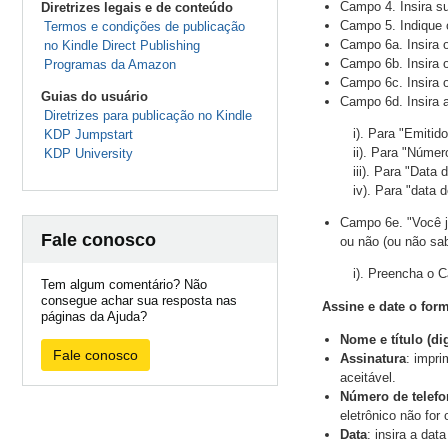
Campo 4. Insira su
Diretrizes legais e de conteúdo
Campo 5. Indique 
Termos e condições de publicação
Campo 6a. Insira o
no Kindle Direct Publishing
Campo 6b. Insira o
Programas da Amazon
Campo 6c. Insira o
Guias do usuário
Campo 6d. Insira 
Diretrizes para publicação no Kindle
i). Para "Emitid
KDP Jumpstart
ii). Para "Núme
KDP University
iii). Para "Data
iv). Para "data 
Campo 6e. "Você j
Fale conosco
ou não (ou não sa
i). Preencha o 
Tem algum comentário? Não
consegue achar sua resposta nas
Assine e date o for
páginas da Ajuda?
Nome e título (dig
Fale conosco
Assinatura
: impri
aceitável.
Número de telefo
eletrônico não for 
Data
: insira a dat