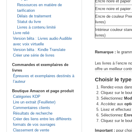
Encre noire et papier
Ressources en matière de
Encre noire et papier
tarification
Délais de traitement
Encre de couleur Pre
Statut du livre
livres)
Livres à contenu limité
Intérieur couleur sta
Livre relié
livres)
Version bêta : Livres audio Audible
avec voix virtuelle
Version bêta : Kindle Translate
Remarque :
le gramma
Créer une série de livres
Les livres à l’encre n
Commandes et exemplaires de
offre un meilleur cont
livres
Épreuves et exemplaires destinés à
Choisir le type
l’auteur
Rendez-vous dans
Boutique Amazon et page produit
Cliquez sur le bou
Catégories KDP
Sélectionnez
Modi
Lire un extrait (Feuilleter)
Accédez aux
opt
Commentaires clients
Lisez et effectuez
Résultats de recherche
Sélectionnez
Enre
Créer des liens entre les différents
Cliquez sur le bo
formats de vos ouvrages
Classement de vente
Important :
pour chois