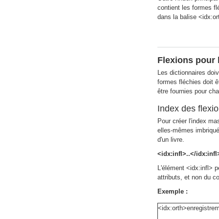
contient les formes f
dans la balise <idx:o
Flexions pour 
Les dictionnaires doi
formes fléchies doit 
être fournies pour ch
Index des flexi
Pour créer l'index mas
elles-mêmes imbriquées
d'un livre.
<idx:infl>..</idx:infl
L'élément <idx:infl> p
attributs, et non du c
Exemple :
<idx:orth>enregistre