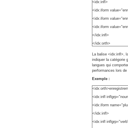
<idx:infl>
<idx:iform value="enr
<idx:iform value="enr
<idx:iform value="enr
</idx:infl>
</idx:orth>
La balise <idx:infl>, l
indiquer la catégorie 
langues qui comporten
performances lors de 
Exemple :
<idx:orth>enregistre
<idx:infl inflgrp="nou
<idx:iform name="plu
</idx:infl>
<idx:infl inflgrp="ver