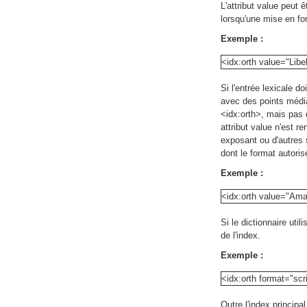
L'attribut value peut 
lorsqu'une mise en for
Exemple :
<idx:orth value="Libe
Si l'entrée lexicale 
avec des points média
<idx:orth>, mais pas d
attribut value n'est r
exposant ou d'autres s
dont le format autorise
Exemple :
<idx:orth value="A
Si le dictionnaire util
de l'index.
Exemple :
<idx:orth format="sc
Outre l'index principa