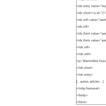
<idx:entry name="eng
<idx:short><a id="1"
<idx:orth value="aar
<idx:infl>
<idx:iform value="aa
<idx:iform value="aar
</idx:infl>
</idx:orth>
<p> Mammifère fouiss
</idx:short>
</idx:entry>
[...autres articles…]
</mbp:frameset>
</body>
</html>