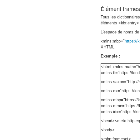
Élément frames
Tous les dictionnaire
éléments <idx:entry> 
L'espace de noms de 
xmlns:mbp="
https:/
XHTML.
Exemple :
<html xmlns:math="ht
xmlns:tl="https://k
xmlns:saxon="http:/
xmlns:cx="https://ki
xmlns:mbp="https://
xmlns:mmc="https://
xmlns:idx="https://
<head><meta http-equ
<body>
<mbp:frameset>