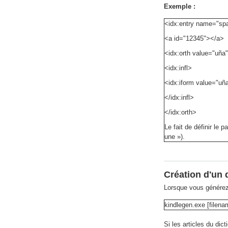
Exemple :
<idx:entry name="spa
<a id="12345"></a>
<idx:orth value="uñ
<idx:infl>
<idx:iform value="uñ
</idx:infl>
</idx:orth>
Le fait de définir le 
une »).
Création d'un 
Lorsque vous générez 
kindlegen.exe [filen
Si les articles du di