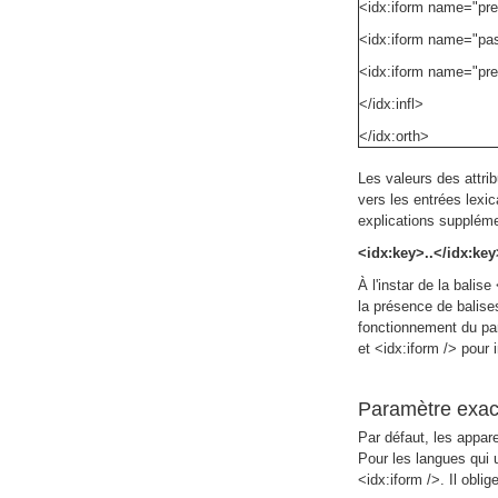
<idx:iform name="pres
<idx:iform name="past
<idx:iform name="pre
</idx:infl>
</idx:orth>
Les valeurs des attrib
vers les entrées lexic
explications suppléme
<idx:key>..</idx:k
À l'instar de la balis
la présence de balises
fonctionnement du para
et <idx:iform /> pour 
Paramètre exac
Par défaut, les appare
Pour les langues qui u
<idx:iform />. Il obli