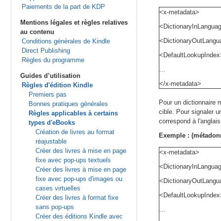
Paiements de la part de KDP
<x-metadata>
Mentions légales et règles relatives
<DictionaryInLangua
au contenu
<DictionaryOutLangu
Conditions générales de Kindle
Direct Publishing
<DefaultLookupIndex
Règles du programme
...
Guides d’utilisation
</x-metadata>
Règles d'édition Kindle
Premiers pas
Pour un dictionnaire 
Bonnes pratiques générales
cible. Pour signaler 
Règles applicables à certains
correspond à l'anglais
types d'eBooks
Création de livres au format
Exemple : (métadonn
réajustable
Créer des livres à mise en page
<x-metadata>
fixe avec pop-ups textuels
<DictionaryInLangua
Créer des livres à mise en page
fixe avec pop-ups d'images ou
<DictionaryOutLangu
cases virtuelles
<DefaultLookupIndex
Créer des livres à format fixe
sans pop-ups
...
Créer des éditions Kindle avec