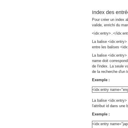
Index des entr
Pour créer un index a
valide, enrichi du ma
<idx:entry>..</idx:en
La balise <idx:entry>
entre les balises <id
La balise <idx:entry> p
name doit correspondre
de l'index. La seule v
de la recherche d'un t
Exemple :
<idx:entry name="eng
La balise <idx:entry> 
l'attribut id dans une
Exemple :
<idx:entry name="jap