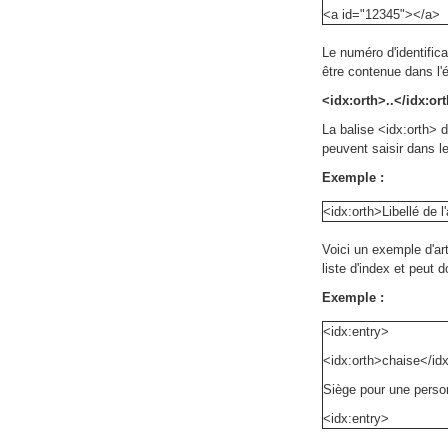
<a id="12345"></a>
Le numéro d'identificat
être contenue dans l'
<idx:orth>..</idx:or
La balise <idx:orth> dé
peuvent saisir dans l
Exemple :
<idx:orth>Libellé de l'
Voici un exemple d'art
liste d'index et peut d
Exemple :
<idx:entry>
<idx:orth>chaise</idx
Siège pour une person
<idx:entry>