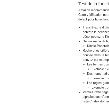
Test de la fonc
Amazon recommande de v
Cette vérification ne 
défaut pour la recher
Transférez le dict
détecte le périphé
déconnectez le Kind
Définissez le dict
Kindle Paperwhi
Recherchez différen
donnée dans la fen
pouvez par exempl
Les formes conj
Exemple : vai
Des noms, adjec
Exemple : bur
Les règles gra
Exemple : co
Vérifiez l'afficha
alphabétique d'ent
liste d'index doit r