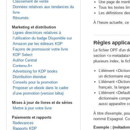
Classement de vente
Une page de menti
Données relatives aux tendances du
Tous les textes li
livre
Les définitions des
Résumés
À l’heure actuelle, c
Marketing et distribution
Lignes directrices relatives à
l’utilisation du badge Disponible sur
Règles applic
Amazon par les éditeurs KDP
Façons de promouvoir votre livre
Le fichier OPF d'un d
KDP Select
section <x-metadata>.
Author Central
plusieurs index, le fi
Contenu A+
L'élément <Diction
Advertising for KDP books
un dictionnaire esp
Distribution étendue
L'élément <Diction
Conseils pour la promotion
français, la langue
Proposer un ebook dans le cadre
L'élément <Default
d’une promotion (version bêta)
dictionnaire compr
Mises à jour de livres et de séries
aussi apparaître c
Mettre à jour votre livre
À titre d'exemple, pou
Paiements et rapports
nommé Espagnol. Con
Redevances
Exemple : (métadonn
Rapports KDP