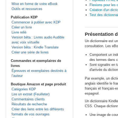
Mise en forme de votre eBook
Flexions pour les d
Outils et ressources
Création d'un dict
Test des dictionna
Publication KDP
Commencer à publier avec KDP
Créer un livre
Livre relié
Présentation d
Version bêta : Livres audio Audible
Un dictionnaire est u
avec voix virtuelle
consultation. Les eBo
Version bêta : Kindle Translate
Créer une série de livres
Comportent un inde
des termes dans cet
Commandes et exemplaires de
Sont signalés en ta
livres
d'arrivée du dictio
Épreuves et exemplaires destinés à
l’auteur
Par exemple, un dictio
anglais identifie le 
Boutique Amazon et page produit
français et français-
Catégories KDP
espagnol.
Lire un extrait (Feuilleter)
Commentaires clients
Un dictionnaire Kindl
Résultats de recherche
CSS. Chaque dictionna
Créer des liens entre les différents
formats de vos ouvrages
Une image de couv