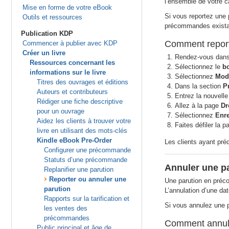
l’ensemble de votre c
Mise en forme de votre eBook
Si vous reportez une
Outils et ressources
précommandes exista
Publication KDP
Comment report
Commencer à publier avec KDP
Créer un livre
Rendez-vous dans
Ressources concernant les
Sélectionnez le
b
informations sur le livre
Sélectionnez
Modi
Titres des ouvrages et éditions
Dans la section
P
Auteurs et contributeurs
Entrez la nouvelle
Rédiger une fiche descriptive
Allez à la page
Dr
pour un ouvrage
Sélectionnez
Enre
Aidez les clients à trouver votre
Faites défiler la 
livre en utilisant des mots-clés
Kindle eBook Pre-Order
Les clients ayant pré
Configurer une précommande
Statuts d’une précommande
Annuler une p
Replanifier une parution
Reporter ou annuler une
Une parution en préco
parution
L’annulation d’une da
Rapports sur la tarification et
Si vous annulez une
les ventes des
précommandes
Comment annul
Public principal et âge de