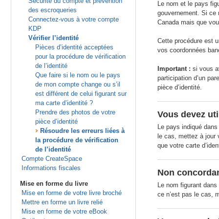
Sécurité du compte et prévention
Le nom et le pays fig
des escroqueries
gouvernement. Si ce n’
Connectez-vous à votre compte
Canada mais que vous
KDP
Vérifier l’identité
Cette procédure est un
Pièces d’identité acceptées
vos coordonnées banc
pour la procédure de vérification
de l’identité
Important :
si vous a
Que faire si le nom ou le pays
participation d’un par
de mon compte change ou s’il
pièce d’identité.
est différent de celui figurant sur
ma carte d’identité ?
Prendre des photos de votre
Vous devez uti
pièce d’identité
Le pays indiqué dans
Résoudre les erreurs liées à
le cas, mettez à jour 
la procédure de vérification
que votre carte d’iden
de l’identité
Compte CreateSpace
Informations fiscales
Non concordanc
Mise en forme du livre
Le nom figurant dans 
Mise en forme de votre livre broché
ce n’est pas le cas, m
Mettre en forme un livre relié
Mise en forme de votre eBook