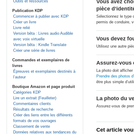
Vous avez chois
Outils et ressources
pièce d’identit
Publication KDP
Commencer à publier avec KDP
Sélectionnez le type 
Créer un livre
permis de conduire, 
Livre relié
Version bêta : Livres audio Audible
Vous devez four
avec voix virtuelle
Version bêta : Kindle Translate
Utilisez une autre piè
Créer une série de livres
Commandes et exemplaires de
Assurez-vous qu
livres
La photo doit afficher
Épreuves et exemplaires destinés à
Prendre des photos d’
l’auteur
être plus simple d’uti
Boutique Amazon et page produit
Catégories KDP
La photo du ver
Lire un extrait (Feuilleter)
Commentaires clients
Assurez-vous de prend
Résultats de recherche
Créer des liens entre les différents
formats de vos ouvrages
Classement de vente
Cet article vou
Données relatives aux tendances du