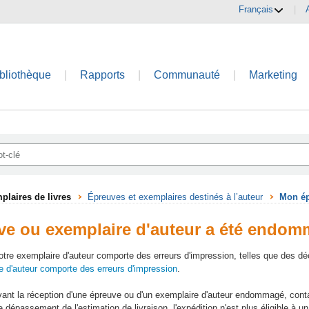
Français
|
bliothèque
|
Rapports
|
Communauté
|
Marketing
laires de livres
Épreuves et exemplaires destinés à l’auteur
Mon ép
e ou exemplaire d'auteur a été endo
otre exemplaire d'auteur comporte des erreurs d'impression, telles que des dé
 d'auteur comporte des erreurs d'impression
.
vant la réception d'une épreuve ou d'un exemplaire d'auteur endommagé, cont
e dépassement de l'estimation de livraison, l'expédition n'est plus éligible à 