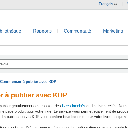
Français
|
bliothèque
|
Rapports
|
Communauté
|
Marketing
Commencer à publier avec KDP
 à publier avec KDP
ublier gratuitement des ebooks, des
livres brochés
et des livres reliés. Nou
ne page produit pour votre livre. Le service vous permet également de propose
. La publication via KDP vous confère tous les droits sur votre livre, ce qui n
Si ce n’est pas déjà fait, pensez à terminer la configuration de votre compte