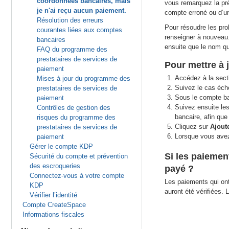
coordonnées bancaires, mais
vous remarquez la pré
je n'ai reçu aucun paiement.
compte erroné ou d’u
Résolution des erreurs
Pour résoudre les pro
courantes liées aux comptes
renseigner à nouveau
bancaires
ensuite que le nom q
FAQ du programme des
prestataires de services de
Pour mettre à
paiement
Accédez à la sec
Mises à jour du programme des
Suivez le cas éché
prestataires de services de
Sous le compte ba
paiement
Suivez ensuite le
Contrôles de gestion des
bancaire, afin que
risques du programme des
Cliquez sur
Ajout
prestataires de services de
Lorsque vous avez
paiement
Gérer le compte KDP
Si les paiemen
Sécurité du compte et prévention
des escroqueries
payé ?
Connectez-vous à votre compte
Les paiements qui on
KDP
auront été vérifiées. 
Vérifier l’identité
Compte CreateSpace
Informations fiscales