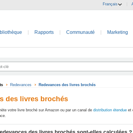
Français
|
bliothèque
|
Rapports
|
Communauté
|
Marketing
ts
Redevances
Redevances des livres brochés
 des livres brochés
hète votre livre broché sur Amazon ou par un canal de
distribution étendue
et 
nce.
devances des livres brochés sont-elles calculées ?