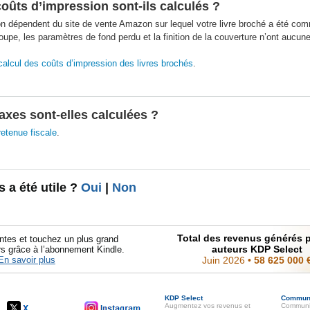
ûts d’impression sont-ils calculés ?
n dépendent du site de vente Amazon sur lequel votre livre broché a été com
coupe, les paramètres de fond perdu et la finition de la couverture n’ont aucun
calcul des coûts d’impression des livres brochés
.
xes sont-elles calculées ?
retenue fiscale
.
s a été utile ?
Oui
|
Non
Total des revenus générés p
ntes et touchez un plus grand
auteurs KDP Select
s grâce à l’abonnement Kindle.
En savoir plus
Juin 2026
•
58 625 000 
KDP Select
Commun
Augmentez vos revenus et
Communi