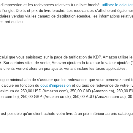
 d’impression et les redevances relatives à un livre broché,
utilisez le calcula
 l’onglet Droits et prix du livre broché. Les redevances s’afficheront égalem
aires vendus via les canaux de distribution étendue, les informations relativ
s ont eu lieu.
 celui que vous saisissez sur la page de tarification de KDP. Amazon utilise l
é. Sur certains sites de vente, Amazon ajoutera la taxe sur la valeur ajoutée (
 clients verront alors un prix ajusté, venant inclure les taxes applicables.
logue minimal afin de s’assurer que les redevances que vous percevez sont touj
 calculé en fonction du
coût d’impression
et du taux de redevance de votre liv
 maximum de 250,00 USD (Amazon.com), 350,00 CAD (Amazon.ca), 250,00 EU
n.com.be), 250,00 GBP (Amazon.co.uk), 350,00 AUD (Amazon.com.au), 30 
 est possible qu’un client achète votre livre à un prix inférieur au prix catal