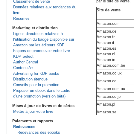
par le site de vente.
Classement de vente
Données relatives aux tendances du
Site de vente
livre
Résumés
Amazon.com
Marketing et distribution
Amazon.de
Lignes directrices relatives à
Amazon.fr
l’utilisation du badge Disponible sur
Amazon.it
Amazon par les éditeurs KDP
Amazon.es
Façons de promouvoir votre livre
Amazon.nl
KDP Select
Amazon.ie
Author Central
Amazon.com.be
Contenu A+
Amazon.co.uk
Advertising for KDP books
Distribution étendue
Amazon.ca
Conseils pour la promotion
Amazon.com.au
Proposer un ebook dans le cadre
d’une promotion (version bêta)
Amazon.co.jp
Amazon.pl
Mises à jour de livres et de séries
Mettre à jour votre livre
Amazon.se
Paiements et rapports
Redevances
Redevances des ebooks