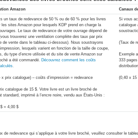
bution Amazon
Canaux de
s un taux de redevance de 50 % ou de 60 % pour les livres
Si vous ac
 les sites Amazon pour lesquels KDP prend en charge la
catalogue 
s ouvrages. Le taux de redevance de votre ouvrage dépend de
soustract
(vous trouverez une ventilation complète des taux par prix
te de vente dans le tableau ci-dessous). Nous soustrayons
(Taux de r
impression, lesquels varient en fonction de la taille de coupe,
 du type d’encre utilisée et du site de vente Amazon sur
Exemple av
 broché a été commandé.
Découvrez comment les coûts
333 pages 
alculés
.
distributio
 x prix catalogue) – coûts d’impression = redevance
(0,40 x 15 
x catalogue de 15 $. Votre livre est un livre broché de
 standard, imprimé à l’encre noire, vendu aux États-Unis :
 $ = 4,00 $
x de redevance qui s’applique à votre livre broché, veuillez consulter le table