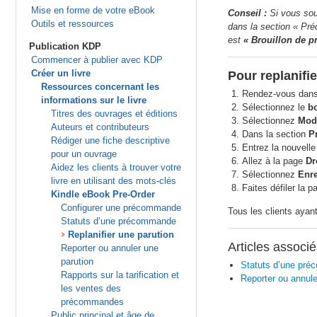
Mise en forme de votre eBook
Conseil :
Si vous sou
Outils et ressources
dans la section « Pré
est
« Brouillon de 
Publication KDP
Commencer à publier avec KDP
Créer un livre
Pour replanifie
Ressources concernant les
Rendez-vous dans
informations sur le livre
Sélectionnez le
b
Titres des ouvrages et éditions
Sélectionnez
Modi
Auteurs et contributeurs
Dans la section
P
Rédiger une fiche descriptive
Entrez la nouvelle
pour un ouvrage
Allez à la page
Dr
Aidez les clients à trouver votre
Sélectionnez
Enre
livre en utilisant des mots-clés
Faites défiler la 
Kindle eBook Pre-Order
Configurer une précommande
Tous les clients ayan
Statuts d’une précommande
Replanifier une parution
Articles associ
Reporter ou annuler une
parution
Statuts d’une pr
Rapports sur la tarification et
Reporter ou annule
les ventes des
précommandes
Public principal et âge de