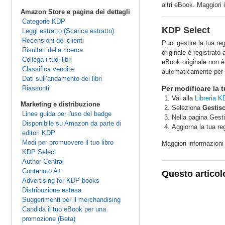
altri eBook. Maggiori
Amazon Store e pagina dei dettagli
Categorie KDP
KDP Select
Leggi estratto (Scarica estratto)
Recensioni dei clienti
Puoi gestire la tua r
Risultati della ricerca
originale è registrato
Collega i tuoi libri
eBook originale non è 
Classifica vendite
automaticamente per ul
Dati sull’andamento dei libri
Riassunti
Per modificare la 
Vai alla
Libreria K
Marketing e distribuzione
Seleziona
Gestisc
Linee guida per l'uso del badge
Nella pagina Gest
Disponibile su Amazon da parte di
Aggiorna la tua r
editori KDP
Modi per promuovere il tuo libro
Maggiori informazion
KDP Select
Author Central
Contenuto A+
Questo articol
Advertising for KDP books
Distribuzione estesa
Suggerimenti per il merchandising
Candida il tuo eBook per una
promozione (Beta)