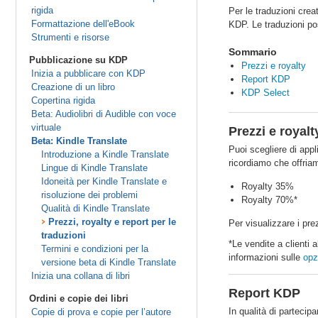
rigida
Per le traduzioni crea
Formattazione dell'eBook
KDP. Le traduzioni po
Strumenti e risorse
Sommario
Pubblicazione su KDP
Prezzi e royalty
Inizia a pubblicare con KDP
Report KDP
Creazione di un libro
KDP Select
Copertina rigida
Beta: Audiolibri di Audible con voce
virtuale
Prezzi e royalt
Beta: Kindle Translate
Puoi scegliere di appli
Introduzione a Kindle Translate
ricordiamo che offriam
Lingue di Kindle Translate
Idoneità per Kindle Translate e
Royalty 35%
risoluzione dei problemi
Royalty 70%*
Qualità di Kindle Translate
Prezzi, royalty e report per le
Per visualizzare i pre
traduzioni
*Le vendite a clienti a
Termini e condizioni per la
informazioni sulle
opz
versione beta di Kindle Translate
Inizia una collana di libri
Report KDP
Ordini e copie dei libri
In qualità di partecip
Copie di prova e copie per l’autore