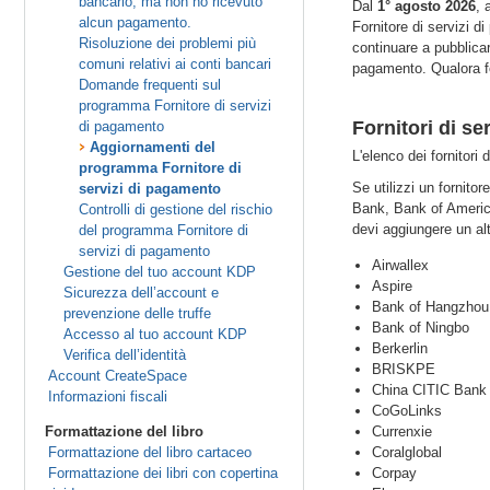
bancario, ma non ho ricevuto
Dal
1° agosto 2026
, 
alcun pagamento.
Fornitore di servizi d
Risoluzione dei problemi più
continuare a pubblicar
comuni relativi ai conti bancari
pagamento. Qualora fo
Domande frequenti sul
programma Fornitore di servizi
Fornitori di se
di pagamento
Aggiornamenti del
L'elenco dei fornitori
programma Fornitore di
Se utilizzi un fornit
servizi di pagamento
Bank, Bank of America
Controlli di gestione del rischio
devi aggiungere un al
del programma Fornitore di
servizi di pagamento
Airwallex
Gestione del tuo account KDP
Aspire
Sicurezza dell’account e
Bank of Hangzhou
prevenzione delle truffe
Bank of Ningbo
Accesso al tuo account KDP
Berkerlin
Verifica dell’identità
BRISKPE
Account CreateSpace
China CITIC Bank
Informazioni fiscali
CoGoLinks
Formattazione del libro
Currenxie
Formattazione del libro cartaceo
Coralglobal
Formattazione dei libri con copertina
Corpay