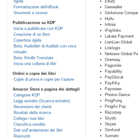
rigida
Ebury
Formattazione dell'eBook
Geewallet
Strumenti e risorse
Glofortune Compan
Huifu
Pubblicazione su KDP
Infinia
Inizia a pubblicare con KDP
iPaylinks
Creazione di un libro
Lakala Payment
Copertina rigida
LianLian Global
Beta: Audiolibri di Audible con voce
Linklogis
virtuale
Netease Global P
Beta: Kindle Translate
Onerway
Inizia una collana di libri
Pagsmile
Payability
Ordini e copie dei libri
PayGlocal
Copie di prova e copie per l’autore
PayKKa
Payoneer
Amazon Store e pagina dei dettagli
Photon Dance
Categorie KDP
PingPong
Leggi estratto (Scarica estratto)
PingAn Pay
Recensioni dei clienti
Razorpay
Risultati della ricerca
Skydo
Collega i tuoi libri
Skyee
Classifica vendite
Storfund
Dati sull’andamento dei libri
Sunrate
Riassunti