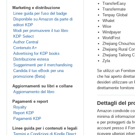
TransferEasy
Marketing e distribuzione
Transfermate
Linee guida per l'uso del badge
Tenpay Global
Disponibile su Amazon da parte di
Whalet
editori KDP
Wise
Modi per promuovere il tuo libro
Windpayer
KDP Select
WorldFirst
Author Central
Zhejiang Chouzho
Contenuto A+
Zhejiang Rural Co
Advertising for KDP books
Zhejiang Tailong 
Distribuzione estesa
Zyla
Suggerimenti per il merchandising
Candida il tuo eBook per una
Se utilizzi un Fornito
promozione (Beta)
che hai aperto diretta
desideri utilizzare u
Aggiornamenti su libri e collane
direttamente fornitore
Aggiornamento del libro
Pagamenti e report
Dettagli del p
Royalty
Amazon condivide con i
Report KDP
minima di informazion
Pagamenti KDP
e per proteggerti da f
account presso il Forn
Linee guida per i contenuti e legali
ricevere ulteriori inf
Termini e Condizioni di Kindle Direct