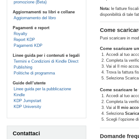
promozione (Beta)
Nota:
le fatture fisca
Aggiornamenti su libri e collane
disponibilità di tale 
Aggiornamento del libro
Pagamenti e report
Come scaricare 
Royalty
Puoi scaricare in modo
Report KDP
Pagamenti KDP
Come scaricare una
Accedi al tuo ac
Linee guida per i contenuti e legali
Completa la verifi
Termini e Condizioni di Kindle Direct
Vai al Il mio accou
Publishing
Trova la fattura fi
Politiche di programma
Seleziona Scarica.
Guide dell’utente
Linee guida per la pubblicazione
Come scaricare le f
Kindle
Accedi al tuo ac
KDP Jumpstart
Completa la verifi
KDP University
Vai al
Il mio acco
Seleziona
Scaric
Scegli l’opzione di
Contattaci
Domande frequ