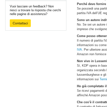
Perché devo fornire 
Vuoi lasciare un feedback? Non
Se possiedi una partit
riesci a trovare la risposta che cerchi
partita IVA dell’UE re
nelle pagine di assistenza?
Sono un autore indi
Contattaci
No. Se sei un autore i
imprese che svolgono a
Come posso ottenere
Il numero di partita IV
informazioni su come 
IVA
. Per ulteriore as
Amazon non fornisce s
Non vivo in Lussemb
Sì, KDP opera in base
organizzata secondo le
lussemburghese e gli e
informazioni sui
Termi
Ho già completato i
Se ricevi pagamenti da
affinché Amazon poss
Che cos’è il contra
Il contratto di fattu