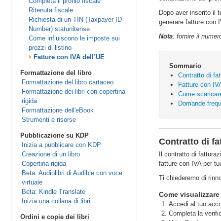
Completa il profilo fiscale
Ritenuta fiscale
Dopo aver inserito il
Richiesta di un TIN (Taxpayer ID
generare fatture con 
Number) statunitense
Nota
: fornire il nume
Come influiscono le imposte sui
prezzi di listino
Fatture con IVA dell’UE
Sommario
Formattazione del libro
Contratto di f
Formattazione del libro cartaceo
Fatture con IVA
Formattazione dei libri con copertina
Come scaricare 
rigida
Domande frequ
Formattazione dell'eBook
Strumenti e risorse
Pubblicazione su KDP
Contratto di f
Inizia a pubblicare con KDP
Creazione di un libro
Il contratto di fattu
Copertina rigida
fatture con IVA per tu
Beta: Audiolibri di Audible con voce
Ti chiederemo di rinno
virtuale
Beta: Kindle Translate
Come visualizzare 
Inizia una collana di libri
Accedi al tuo ac
Completa la verifi
Ordini e copie dei libri