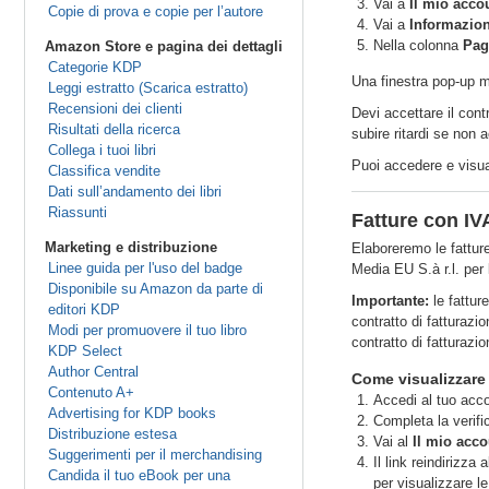
Vai a
Il mio acco
Copie di prova e copie per l’autore
Vai a
Informazioni
Nella colonna
Pag
Amazon Store e pagina dei dettagli
Categorie KDP
Una finestra pop-up mo
Leggi estratto (Scarica estratto)
Recensioni dei clienti
Devi accettare il con
Risultati della ricerca
subire ritardi se non a
Collega i tuoi libri
Puoi accedere e visua
Classifica vendite
Dati sull’andamento dei libri
Riassunti
Fatture con IV
Marketing e distribuzione
Elaboreremo le fattur
Linee guida per l'uso del badge
Media EU S.à r.l. per
Disponibile su Amazon da parte di
Importante:
le fattur
editori KDP
contratto di fatturazi
Modi per promuovere il tuo libro
contratto di fatturaz
KDP Select
Author Central
Come visualizzare l
Contenuto A+
Accedi al tuo ac
Advertising for KDP books
Completa la verifi
Distribuzione estesa
Vai al
Il mio acco
Suggerimenti per il merchandising
Il link reindirizza
Candida il tuo eBook per una
per visualizzare le 