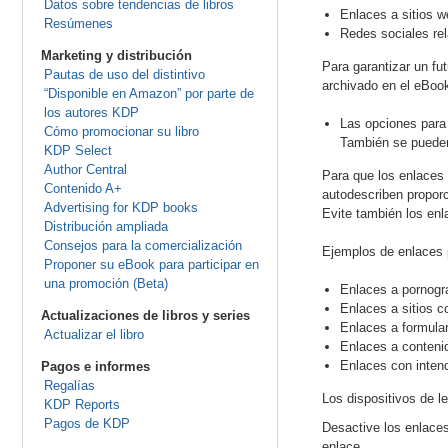
Datos sobre tendencias de libros
Enlaces a sitios w
Resúmenes
Redes sociales rela
Marketing y distribución
Para garantizar un fu
Pautas de uso del distintivo
archivado en el eBoo
“Disponible en Amazon” por parte de
los autores KDP
Las opciones para 
Cómo promocionar su libro
También se pueden 
KDP Select
Author Central
Para que los enlaces 
Contenido A+
autodescriben proporc
Advertising for KDP books
Evite también los enl
Distribución ampliada
Consejos para la comercialización
Ejemplos de enlaces 
Proponer su eBook para participar en
una promoción (Beta)
Enlaces a pornogr
Enlaces a sitios 
Actualizaciones de libros y series
Enlaces a formular
Actualizar el libro
Enlaces a contenid
Enlaces con intenci
Pagos e informes
Regalías
Los dispositivos de l
KDP Reports
Pagos de KDP
Desactive los enlaces
enlace.