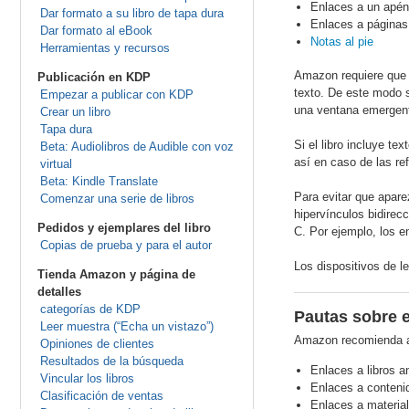
Enlaces a un apénd
Dar formato a su libro de tapa dura
Enlaces a páginas 
Dar formato al eBook
Notas al pie
Herramientas y recursos
Amazon requiere que el
Publicación en KDP
texto. De este modo se
Empezar a publicar con KDP
una ventana emergen
Crear un libro
Tapa dura
Si el libro incluye t
Beta: Audiolibros de Audible con voz
así en caso de las ref
virtual
Beta: Kindle Translate
Para evitar que apare
Comenzar una serie de libros
hipervínculos bidirec
Pedidos y ejemplares del libro
C. Por ejemplo, los e
Copias de prueba y para el autor
Los dispositivos de le
Tienda Amazon y página de
detalles
categorías de KDP
Pautas sobre 
Leer muestra (“Echa un vistazo”)
Amazon recomienda aña
Opiniones de clientes
Resultados de la búsqueda
Enlaces a libros an
Vincular los libros
Enlaces a contenid
Clasificación de ventas
Enlaces a material