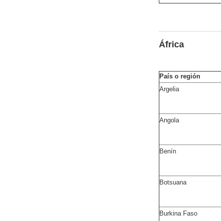
África
País o región
Argelia
Angola
Benín
Botsuana
Burkina Faso