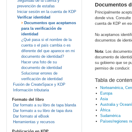
Seguridad de la cuenta y
Documentos de
prevención de estafas
Iniciar sesión en la cuenta de KDP
Principalmente acept
Verificar identidad
donde viva. Consulte 
Documentos que aceptamos
cuenta de KDP en es
para la verificación de
identidad
No aceptamos identifi
¿Qué pasa si el nombre de la
documentos de identid
cuenta o el país cambia o es
diferente del que aparece en mi
Nota
: Los documentos
documento de identidad?
documento de identida
Hacer una foto de su
su gobierno que se p
documento de identidad
permiso de conducir.
Solucionar errores de
verificación de identidad
Tabla de conten
Fusión de CreateSpace y KDP
Norteamérica, Cen
Información tributaria
Europa
Asia
Formato del libro
Australia y Ocean
Dar formato a su libro de tapa blanda
África
Dar formato a su libro de tapa dura
Sudamérica
Dar formato al eBook
Países/regiones n
Herramientas y recursos
Publicación en KDP