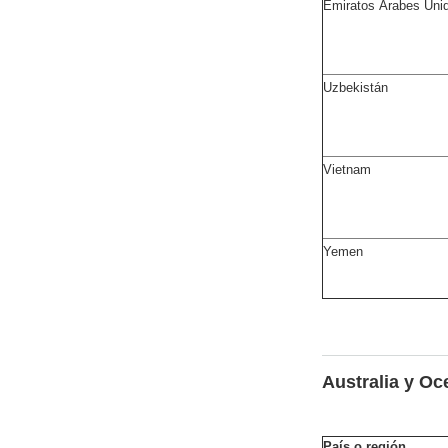
Emiratos Árabes Uni
Uzbekistán
Vietnam
Yemen
Australia y Oc
País o región