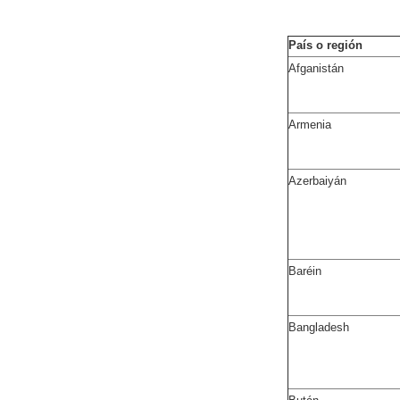
País o región
Afganistán
Armenia
Azerbaiyán
Baréin
Bangladesh