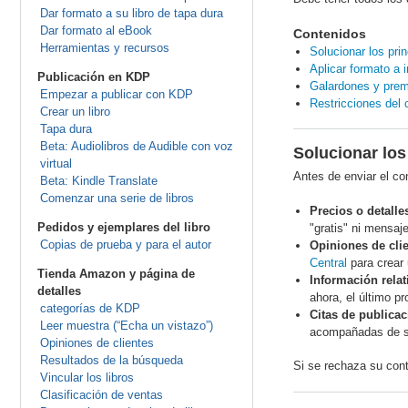
Dar formato a su libro de tapa dura
Dar formato al eBook
Contenidos
Herramientas y recursos
Solucionar los pri
Aplicar formato a 
Publicación en KDP
Galardones y prem
Empezar a publicar con KDP
Restricciones del 
Crear un libro
Tapa dura
Beta: Audiolibros de Audible con voz
Solucionar los
virtual
Antes de enviar el c
Beta: Kindle Translate
Comenzar una serie de libros
Precios o detall
Pedidos y ejemplares del libro
"gratis" ni mensaj
Copias de prueba y para el autor
Opiniones de cli
Central
para crear 
Tienda Amazon y página de
Información relat
detalles
ahora, el último pr
categorías de KDP
Citas de publicac
Leer muestra (“Echa un vistazo”)
acompañadas de su 
Opiniones de clientes
Resultados de la búsqueda
Si se rechaza su cont
Vincular los libros
Clasificación de ventas