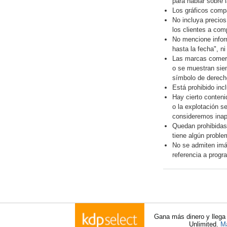
para hablar sobre 
Los gráficos compa
No incluya precios
los clientes a com
No mencione inform
hasta la fecha", ni
Las marcas comerci
o se muestran siem
símbolo de derecho
Está prohibido incl
Hay cierto conten
o la explotación se
consideremos inap
Quedan prohibidas 
tiene algún proble
No se admiten imág
referencia a prog
Gana más dinero y llega
Unlimited.
Má