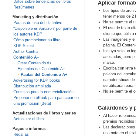
Datos sobre tendencias de libros
Aplicar format
Resúmenes
Los tipos de arch
tener menos de 2 
Marketing y distribución
No se permite el u
Pautas de uso del distintivo
El uso de texto al
“Disponible en Amazon” por parte de
cliente que utiliz
los autores KDP
Las imágenes y el 
Cómo promocionar su libro
página. El Conteni
KDP Select
Incluya solo un lo
Author Central
asociadas, pero pu
Contenido A+
marca.
Crear Contenido A+
Escriba con letra
Ejemplos del Contenido A+
palabra del encabe
Pautas del Contenido A+
características de
Advertising for KDP books
se utilizarán para
Distribución ampliada
No se permite el c
Consejos para la comercialización
Proponer su eBook para participar en
una promoción (Beta)
Galardones y 
Actualizaciones de libros y series
Al hacer referenci
Actualizar el libro
premios recibidos
Las declaraciones 
Pagos e informes
una nota en el tex
Regalías