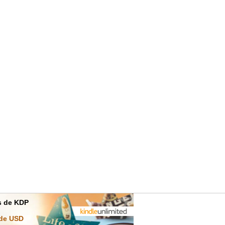
es de KDP
 de USD