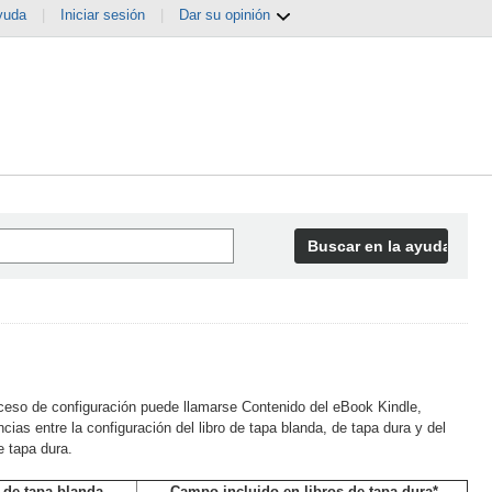
yuda
|
Iniciar sesión
|
Dar su opinión
Buscar en la ayuda
proceso de configuración puede llamarse Contenido del eBook Kindle,
cias entre la configuración del libro de tapa blanda, de tapa dura y del
e tapa dura.
 de tapa blanda
Campo incluido
en libros de tapa dura*