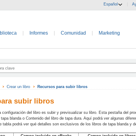
Español
|
A
blioteca
|
Informes
|
Comunidad
|
Marketing
Crear un libro
Recursos para subir libros
ara subir libros
 configuración del libro es subir y previsualizar su libro. Esta pestaña del 
 tapa blanda o Contenido del libro de tapa dura. Aquí podrá ver algunas diferen
e tabla podrá ver qué detalles son exclusivos de los libros de tapa blanda y d
mpo
Campo incluido en eBooks
Campo incluido
en libros