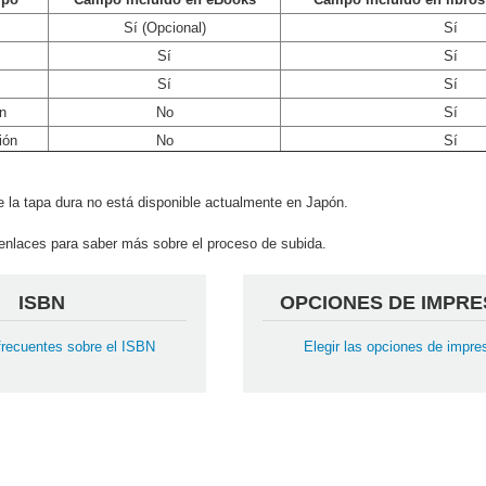
Sí (Opcional)
Sí
Sí
Sí
Sí
Sí
n
No
Sí
ión
No
Sí
 la tapa dura no está disponible actualmente en Japón.
s enlaces para saber más sobre el proceso de subida.
ISBN
OPCIONES DE IMPRE
frecuentes sobre el ISBN
Elegir las opciones de impre